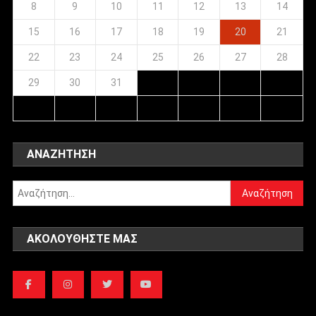
8
9
10
11
12
13
14
15
16
17
18
19
20
21
22
23
24
25
26
27
28
29
30
31
ΑΝΑΖΉΤΗΣΗ
Αναζήτηση
για:
ΑΚΟΛΟΥΘΉΣΤΕ ΜΑΣ