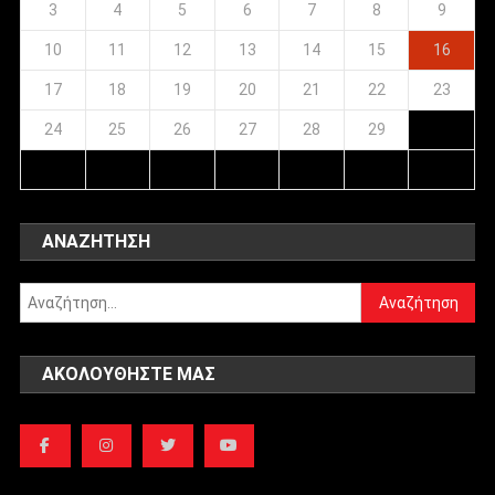
3
4
5
6
7
8
9
10
11
12
13
14
15
16
17
18
19
20
21
22
23
24
25
26
27
28
29
ΑΝΑΖΉΤΗΣΗ
Αναζήτηση
για:
ΑΚΟΛΟΥΘΉΣΤΕ ΜΑΣ