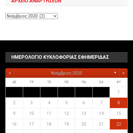
ΑΡΧΕΊΟ ΑΝΑΡΤΉΣΕΩΝ
Αρχείο
αναρτήσεων
ΗΜΕΡΟΛΌΓΙΟ ΚΥΚΛΟΦΟΡΊΑΣ ΕΦΗΜΕΡΊΔΑΣ
<
>
Νοέμβριος 2020
▼
ΔΕ
ΤΡ
ΤΕ
ΠΕ
ΠΑ
ΣΑ
ΚΥ
1
2
3
4
5
6
7
8
9
10
11
12
13
14
15
16
17
18
19
20
21
22