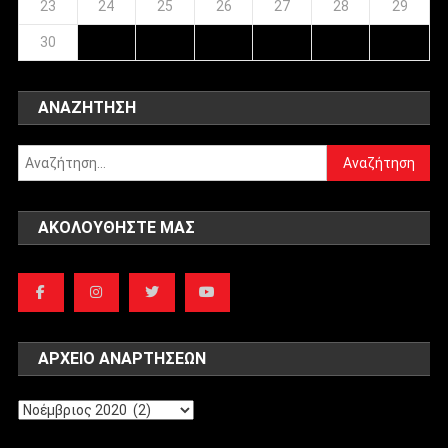
23
24
25
26
27
28
29
30
ΑΝΑΖΉΤΗΣΗ
Αναζήτηση
για:
ΑΚΟΛΟΥΘΉΣΤΕ ΜΑΣ
ΑΡΧΕΊΟ ΑΝΑΡΤΉΣΕΩΝ
Αρχείο
αναρτήσεων