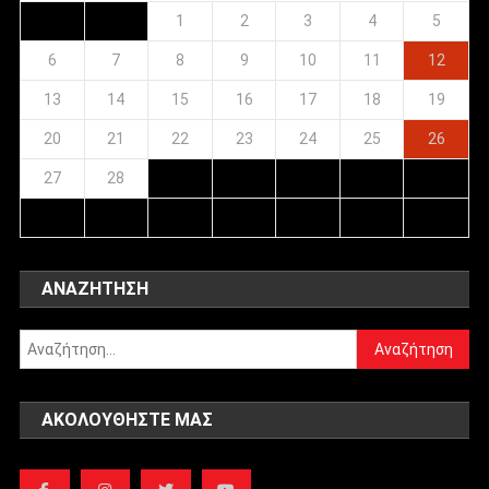
1
2
3
4
5
6
7
8
9
10
11
12
13
14
15
16
17
18
19
20
21
22
23
24
25
26
27
28
ΑΝΑΖΉΤΗΣΗ
Αναζήτηση
για:
ΑΚΟΛΟΥΘΉΣΤΕ ΜΑΣ