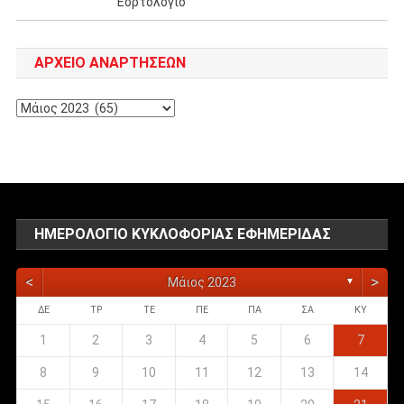
Εορτολόγιο
ΑΡΧΕΊΟ ΑΝΑΡΤΉΣΕΩΝ
Αρχείο
αναρτήσεων
ΗΜΕΡΟΛΌΓΙΟ ΚΥΚΛΟΦΟΡΊΑΣ ΕΦΗΜΕΡΊΔΑΣ
<
>
Μάιος 2023
▼
ΔΕ
ΤΡ
ΤΕ
ΠΕ
ΠΑ
ΣΑ
ΚΥ
1
2
3
4
5
6
7
8
9
10
11
12
13
14