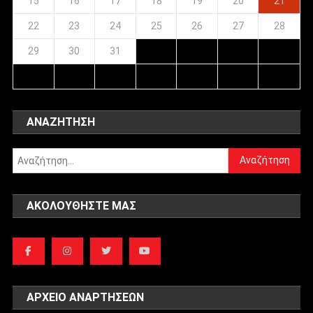
15
16
17
18
19
20
21
22
23
24
25
26
27
28
29
30
31
ΑΝΑΖΉΤΗΣΗ
Αναζήτηση
για:
ΑΚΟΛΟΥΘΉΣΤΕ ΜΑΣ
ΑΡΧΕΊΟ ΑΝΑΡΤΉΣΕΩΝ