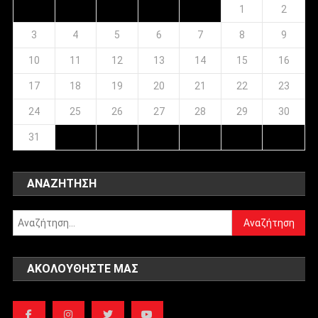
1
2
3
4
5
6
7
8
9
10
11
12
13
14
15
16
17
18
19
20
21
22
23
24
25
26
27
28
29
30
31
ΑΝΑΖΉΤΗΣΗ
Αναζήτηση
για:
ΑΚΟΛΟΥΘΉΣΤΕ ΜΑΣ