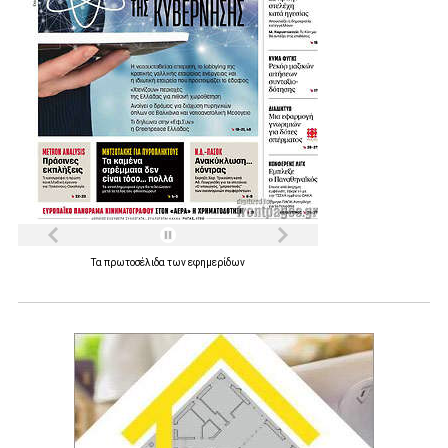
Τα
πρωτοσέλιδα
των
εφημερίδων