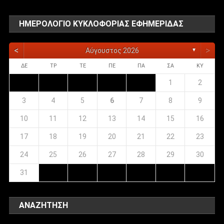
ΗΜΕΡΟΛΌΓΙΟ ΚΥΚΛΟΦΟΡΊΑΣ ΕΦΗΜΕΡΊΔΑΣ
<
>
Αύγουστος 2026
▼
ΔΕ
ΤΡ
ΤΕ
ΠΕ
ΠΑ
ΣΑ
ΚΥ
1
2
3
4
5
6
7
8
9
10
11
12
13
14
15
16
17
18
19
20
21
22
23
24
25
26
27
28
29
30
31
ΑΝΑΖΉΤΗΣΗ