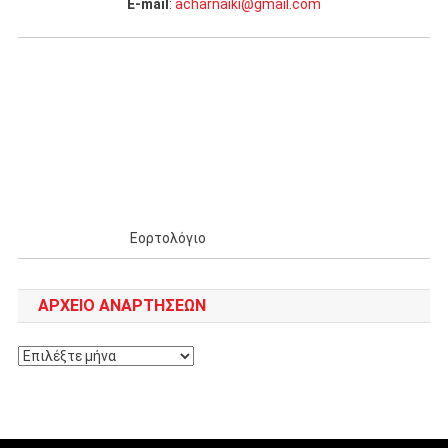
Ε-mail
:
acharnaiki@gmail.com
Εορτολόγιο
ΑΡΧΕΊΟ ΑΝΑΡΤΉΣΕΩΝ
Αρχείο
αναρτήσεων