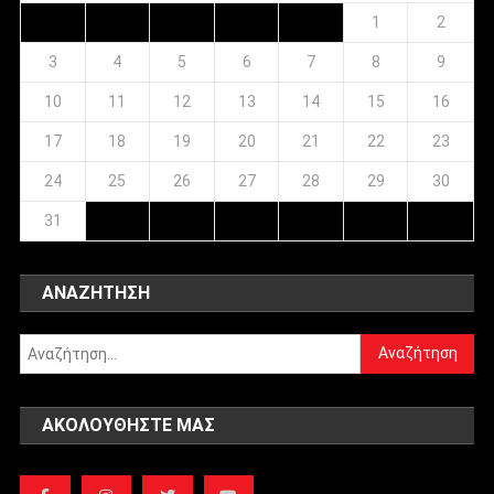
1
2
3
4
5
6
7
8
9
10
11
12
13
14
15
16
17
18
19
20
21
22
23
24
25
26
27
28
29
30
31
ΑΝΑΖΉΤΗΣΗ
Αναζήτηση
για:
ΑΚΟΛΟΥΘΉΣΤΕ ΜΑΣ