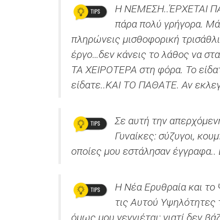
Η ΝΕΜΕΣΗ..ΈΡΧΕΤΑΙ ΠΑ
πάρα πολύ γρήγορα. Μά
πληρώνεις μισθοφορική τρισάθλ
έργο…δεν κάνεις το λάθος να στ
ΤΑ ΧΕΙΡΟΤΕΡΑ στη φόρα. Το είδατ
είδατε..ΚΑΙ ΤΟ ΠΑΘΑΤΕ. Αν εκλε
Σε αυτή την απερχόμεν
Γυναίκες: σύζυγοι, κουμ
οποίες μου εστάλησαν έγγραφα.
Η Νέα Ερυθραία και το Ψυ
τις Αυτού Υψηλότητες 
όμως μου γεννιέται: γιατί δεν β