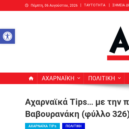
Μεταπηδήστε
ΤΑΥΤΟΤΗΤΑ
ΣΗΜΕΙΑ Δ
Πέμπτη, 06 Αυγούστου, 2026
στο
περιεχόμενο
Ανοίξτε τη γραμμή εργαλείων
ΑΧΑΡΝΑΙΚΗ | Δεκαπενθ
Ειδήσεις, Νέα, Άρθρα, Συνεντεύξεις για Αχαρνές (Μενί
ΑΧΑΡΝΑΪΚΗ
ΠΟΛΙΤΙΚΗ
Αχαρναϊκά Tips… με την 
Βαβουρανάκη (φύλλο 326
ΑΧΑΡΝΑΪΚΑ TIPs
ΠΟΛΙΤΙΚΗ