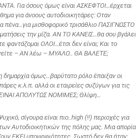
ΝΤΑ. Για όσους όμως είναι ΑΣΚΕΦΤΟΙ…έρχεται
θημα για άνοους αυτοδιοικητάρες: Οταν
ια πένα…για μισθοφορικό τρισάθλιο ΠΑΣΙΓΝΩΣΤΟ
αματήσεις την μίζα. ΑΝ ΤΟ ΚΑΝΕΙΣ…θα σου βγάλει
ε φαντάζομαι ΟΛΟΙ…έτσι δεν είναι; Και το
γείτε – ΑΝ λέω – ΜΥΑΛΟ.. ΘΑ ΒΑΛΕΤΕ;
η δημαρχία όμως…βαρύτατο ρόλο έπαιξαν οι
πάρες κ.λ.π. αλλά οι εταιρείες συζύγων για τις
. ΕΙΝΑΙ ΑΠΟΛΥΤΩΣ ΝΟΜΙΜΕΣ; Θλίψη…
χικό, σίγουρα είναι πιο..high (!!) περιοχές για
των Αυτοδιοικητικών της πόλης μας. Μια απορία
άζουν ΕΚΕΙ υποψηφιότητες. Σωστό δεν θα ήταν;