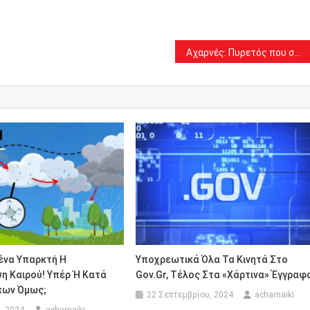
Αχαρνές: Πυρετός που σπάει θερμόμετρα στον “Δήμο των σκανδάλων”;
ένα Υπαρκτή Η
Υποχρεωτικά Όλα Τα Κινητά Στο
η Καιρού! Υπέρ Ή Κατά
Gov.gr, Τέλος Στα «χάρτινα» Έγγραφ
πων Όμως;
22 Σεπτεμβρίου, 2024
acharnaiki