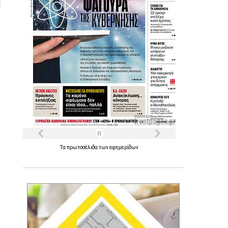
Τα
πρωτοσέλιδα
των
εφημερίδων