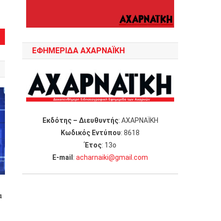
ΕΦΗΜΕΡΙΔΑ ΑΧΑΡΝΑΪΚΗ
Εκδότης – Διευθυντής
: ΑΧΑΡΝΑΪΚΗ
Κωδικός Εντύπου
: 8618
Έτος
: 13ο
Ε-mail
:
acharnaiki@gmail.com
α