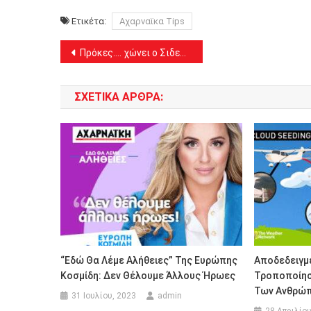
Ετικέτα:
Αχαρναϊκα Tips
Πλοήγηση
Πρόκες…. χώνει ο Σιδεράς (φύλλο 326)
άρθρων
ΣΧΕΤΙΚΆ ΆΡΘΡΑ:
“Εδώ Θα Λέμε Αλήθειες” Της Ευρώπης
Αποδεδειγμ
Κοσμίδη: Δεν Θέλουμε Άλλους Ήρωες
Τροποποίησ
Των Ανθρώ
31 Ιουλίου, 2023
admin