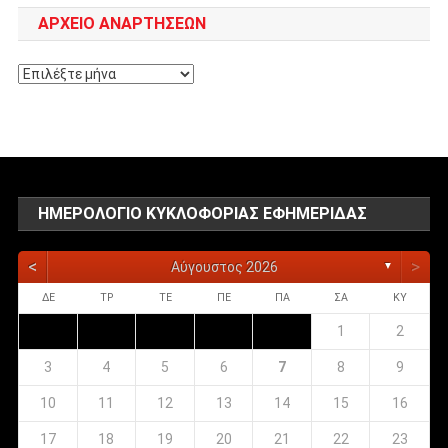
ΑΡΧΕΊΟ ΑΝΑΡΤΉΣΕΩΝ
Αρχείο
αναρτήσεων
ΗΜΕΡΟΛΌΓΙΟ ΚΥΚΛΟΦΟΡΊΑΣ ΕΦΗΜΕΡΊΔΑΣ
<
>
Αύγουστος 2026
▼
ΔΕ
ΤΡ
ΤΕ
ΠΕ
ΠΑ
ΣΑ
ΚΥ
1
2
3
4
5
6
7
8
9
10
11
12
13
14
15
16
17
18
19
20
21
22
23