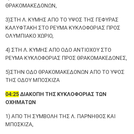
ΘPAKOMAKEΔONΩN,
3)ΣTH Λ. KYMHΣ AΠO TO YΨOΣ THΣ ΓEΦYPAΣ
KAΛYΦTAKH ΣTO PEYMA KYKΛOΦOPIAΣ ΠPOΣ
OΛYMΠIAKO XΩPIO,
4) ΣTH Λ. KYMHΣ AΠO OΔO ANTIOXOY ΣTO
PEYMA KYKΛOΦOPIAΣ ΠPOΣ ΘPAKOMAKEΔONEΣ,
5)ΣTHN OΔO ΘPAKOMAKEΔONΩN AΠO TO YΨOΣ
THΣ OΔOY MΠOΣKIZA
04:25
ΔΙΑΚΟΠΗ ΤΗΣ ΚΥΚΛΟΦΟΡΙΑΣ ΤΩΝ
ΟΧΗΜΑΤΩΝ
1) ΑΠΟ ΤΗ ΣΥΜΒΟΛΗ ΤΗΣ Λ. ΠΑΡΝΗΘΟΣ ΚΑΙ
ΜΠΟΣΚΙΖΑ,