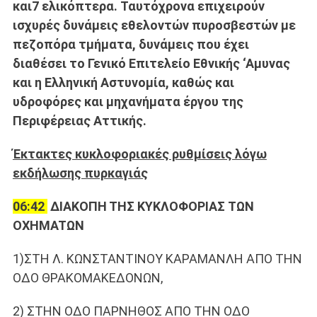
και7 ελικόπτερα. Ταυτόχρονα επιχειρούν
ισχυρές δυνάμεις εθελοντών πυροσβεστών με
πεζοπόρα τμήματα, δυνάμεις που έχει
διαθέσει το Γενικό Επιτελείο Εθνικής ‘Αμυνας
και η Ελληνική Αστυνομία, καθώς και
υδροφόρες και μηχανήματα έργου της
Περιφέρειας Αττικής.
Έκτακτες κυκλοφοριακές ρυθμίσεις λόγω
εκδήλωσης πυρκαγιάς
06:42
ΔIAKOΠH THΣ KYKΛOΦOPIAΣ TΩN
OXHMATΩN
1)ΣTH Λ. KΩNΣTANTINOY KAPAMANΛH AΠO THN
OΔO ΘPAKOMAKEΔONΩN,
2) ΣTHN OΔO ΠAPNHΘOΣ AΠO THN OΔO