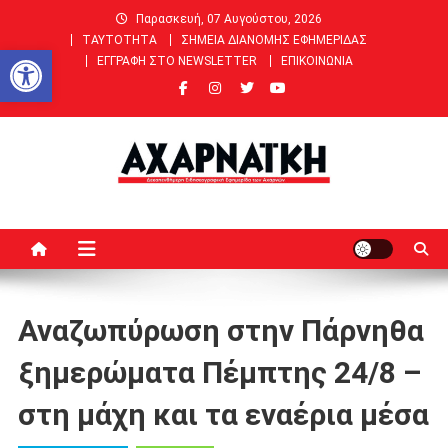
Μεταπηδήστε
Παρασκευή, 07 Αυγούστου, 2026
στο
ΤΑΥΤΟΤΗΤΑ
ΣΗΜΕΙΑ ΔΙΑΝΟΜΗΣ ΕΦΗΜΕΡΙΔΑΣ
Ανοίξτε τη γραμμή εργαλείων
περιεχόμενο
ΕΓΓΡΑΦΗ ΣΤΟ NEWSLETTER
ΕΠΙΚΟΙΝΩΝΙΑ
ΑΧΑΡΝΑΙΚΗ |
Ειδήσεις, Νέα, Άρθρα, Συνεντεύξεις για Αχαρνές (Μενίδι) &
Θρακομακεδόνες
Δεκαπενθήμερη Εφημερίδα
των Αχαρνών
Αναζωπύρωση στην Πάρνηθα
ξημερώματα Πέμπτης 24/8 –
στη μάχη και τα εναέρια μέσα