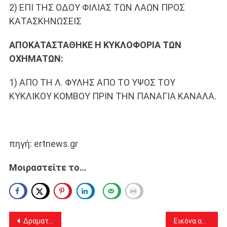
2) ΕΠΙ ΤΗΣ ΟΔΟΥ ΦΙΛΙΑΣ ΤΩΝ ΛΑΩΝ ΠΡΟΣ
ΚΑΤΑΣΚΗΝΩΣΕΙΣ
ΑΠΟΚΑΤΑΣΤΑΘΗΚΕ Η ΚΥΚΛΟΦΟΡΙΑ ΤΩΝ
ΟΧΗΜΑΤΩΝ:
1) ΑΠΟ ΤΗ Λ. ΦΥΛΗΣ ΑΠΟ ΤΟ ΥΨΟΣ ΤΟΥ
ΚΥΚΛΙΚΟΥ ΚΟΜΒΟΥ ΠΡΙΝ ΤΗΝ ΠΑΝΑΓΙΑ ΚΑΝΑΛΑ.
πηγή: ertnews.gr
Μοιραστείτε το…
Πλοήγηση
Δραματικές ώρες στην Πάρνηθα: Μάχη για να σωθεί ο Εθνικός Δρυμός, καίγονται σπίτια
Εικόνα απελπισίας από δορυφόρο για το μέγεθος της καταστροφής της πυρκαγιάς στην Πάρνηθα