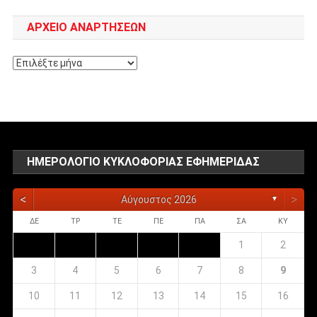
ΑΡΧΕΊΟ ΑΝΑΡΤΉΣΕΩΝ
Αρχείο
αναρτήσεων
ΗΜΕΡΟΛΌΓΙΟ ΚΥΚΛΟΦΟΡΊΑΣ ΕΦΗΜΕΡΊΔΑΣ
<
>
Αύγουστος 2026
▼
ΔΕ
ΤΡ
ΤΕ
ΠΕ
ΠΑ
ΣΑ
ΚΥ
1
2
3
4
5
6
7
8
9
10
11
12
13
14
15
16