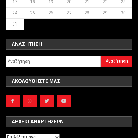
17
18
19
20
21
22
23
24
25
26
27
28
29
30
31
ΑΝΑΖΉΤΗΣΗ
Αναζήτηση
για:
ΑΚΟΛΟΥΘΉΣΤΕ ΜΑΣ
ΑΡΧΕΊΟ ΑΝΑΡΤΉΣΕΩΝ
Αρχείο