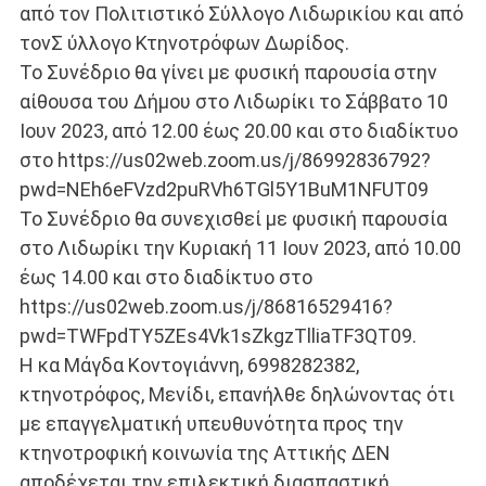
από τον Πολιτιστικό Σύλλογο Λιδωρικίου και από
τονΣ ύλλογο Κτηνοτρόφων Δωρίδος.
Το Συνέδριο θα γίνει με φυσική παρουσία στην
αίθουσα του Δήμου στο Λιδωρίκι το Σάββατο 10
Ιουν 2023, από 12.00 έως 20.00 και στο διαδίκτυο
στο https://us02web.zoom.us/j/86992836792?
pwd=NEh6eFVzd2puRVh6TGl5Y1BuM1NFUT09
Το Συνέδριο θα συνεχισθεί με φυσική παρουσία
στο Λιδωρίκι την Κυριακή 11 Ιουν 2023, από 10.00
έως 14.00 και στο διαδίκτυο στο
https://us02web.zoom.us/j/86816529416?
pwd=TWFpdTY5ZEs4Vk1sZkgzTlliaTF3QT09.
Η κα Μάγδα Κοντογιάννη, 6998282382,
κτηνοτρόφος, Μενίδι, επανήλθε δηλώνοντας ότι
με επαγγελματική υπευθυνότητα προς την
κτηνοτροφική κοινωνία της Αττικής ΔΕΝ
αποδέχεται την επιλεκτική διασπαστική