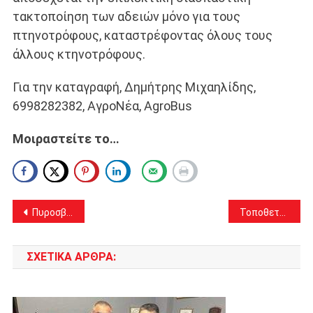
τακτοποίηση των αδειών μόνο για τους
πτηνοτρόφους, καταστρέφοντας όλους τους
άλλους κτηνοτρόφους.
Για την καταγραφή, Δημήτρης Μιχαηλίδης,
6998282382, ΑγροΝέα, AgroBus
Μοιραστείτε το…
Πλοήγηση
Πυροσβεστική διάταξη για τον καθαρισμό οικοπέδων την αντιπυρική περίοδο – πότε επιβάλλεται πρόστιμο
Τοποθετήσεις Διευθυντών σε Δημοτικά, Γυμνάσια και Λύκεια Αχαρνών και Θρακομακεδόνων
άρθρων
ΣΧΕΤΙΚΆ ΆΡΘΡΑ: