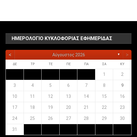
αναρτήσεων
ΗΜΕΡΟΛΌΓΙΟ ΚΥΚΛΟΦΟΡΊΑΣ ΕΦΗΜΕΡΊΔΑΣ
<
>
Αύγουστος 2026
▼
ΔΕ
ΤΡ
ΤΕ
ΠΕ
ΠΑ
ΣΑ
ΚΥ
1
2
3
4
5
6
7
8
9
10
11
12
13
14
15
16
17
18
19
20
21
22
23
24
25
26
27
28
29
30
31