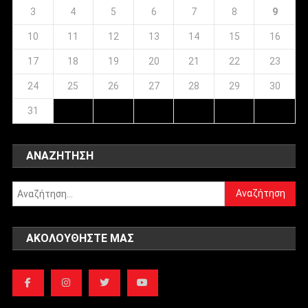
3
4
5
6
7
8
9
10
11
12
13
14
15
16
17
18
19
20
21
22
23
24
25
26
27
28
29
30
31
ΑΝΑΖΉΤΗΣΗ
Αναζήτηση
για:
ΑΚΟΛΟΥΘΉΣΤΕ ΜΑΣ