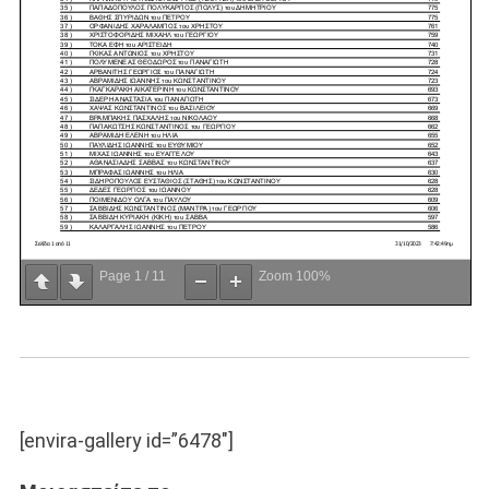
Page
1
/
11
Zoom
100%
[envira-gallery id=”6478″]