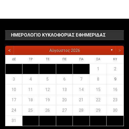
αναρτήσεων
ΗΜΕΡΟΛΌΓΙΟ ΚΥΚΛΟΦΟΡΊΑΣ ΕΦΗΜΕΡΊΔΑΣ
<
>
Αύγουστος 2026
▼
ΔΕ
ΤΡ
ΤΕ
ΠΕ
ΠΑ
ΣΑ
ΚΥ
1
2
3
4
5
6
7
8
9
10
11
12
13
14
15
16
17
18
19
20
21
22
23
24
25
26
27
28
29
30
31