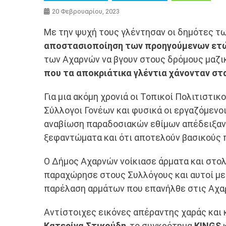
20 Φεβρουαρίου, 2023
Με την ψυχή τους γλέντησαν οι δημότες τ
αποστασιοποίηση των προηγούμενων ετ
των Αχαρνών να βγουν στους δρόμους μαζικ
που τα αποκριάτικα γλέντια χάνονταν σ
Για μια ακόμη χρονιά οι Τοπικοί Πολιτιστικ
Σύλλογοι Γονέων και φυσικά οι εργαζόμενοι
αναβίωση παραδοσιακών εθίμων απέδειξαν ό
ξεφαντώματα και ότι αποτελούν βασικούς
Ο Δήμος Αχαρνών νοίκιασε άρματα και στολ
παραχώρησε στους Συλλόγους και αυτοί με 
παρέλαση αρμάτων που επανήλθε στις Αχαρ
Αντίστοιχες εικόνες απέραντης χαράς και κ
Κατερίνα Στικούδη
, το συγκρότημα
KINGS
κ