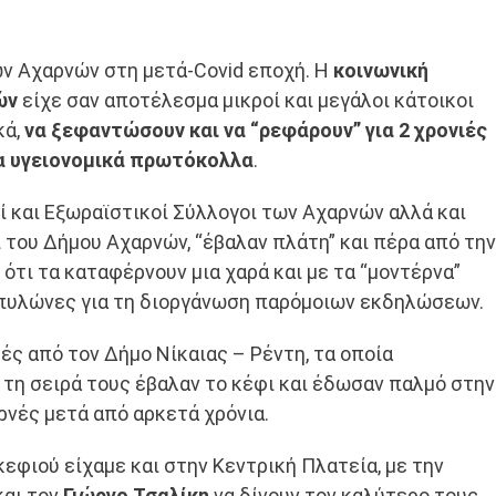
ων Αχαρνών στη μετά-Covid εποχή. Η
κοινωνική
ών
είχε σαν αποτέλεσμα μικροί και μεγάλοι κάτοικοι
ά,
να ξεφαντώσουν και να “ρεφάρουν” για 2 χρονιές
τα υγειονομικά πρωτόκολλα
.
οί και Εξωραϊστικοί Σύλλογοι των Αχαρνών αλλά και
 του Δήμου Αχαρνών, “έβαλαν πλάτη” και πέρα από την
τι τα καταφέρνουν μια χαρά και με τα “μοντέρνα”
 πυλώνες για τη διοργάνωση παρόμοιων εκδηλώσεων.
ές από τον Δήμο Νίκαιας – Ρέντη, τα οποία
τη σειρά τους έβαλαν το κέφι και έδωσαν παλμό στην
νές μετά από αρκετά χρόνια.
εφιού είχαμε και στην Κεντρική Πλατεία, με την
αι τον
Γιώργο Τσαλίκη
να δίνουν τον καλύτερο τους