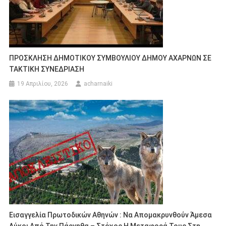
ΠΡΟΣΚΛΗΣΗ ΔΗΜΟΤΙΚΟΥ ΣΥΜΒΟΥΛΙΟΥ ΔΗΜΟΥ ΑΧΑΡΝΩΝ ΣΕ
ΤΑΚΤΙΚΗ ΣΥΝΕΔΡΙΑΣΗ
19 Απριλίου, 2026
acharnaiki
Εισαγγελία Πρωτοδικών Αθηνών : Να Απομακρυνθούν Άμεσα
Λύκοι Από Την Πάρνηθα – Στόχος Η Μεταφορά Τους Στη