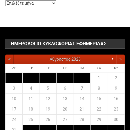
Αρχείο
αναρτήσεων
ΗΜΕΡΟΛΌΓΙΟ ΚΥΚΛΟΦΟΡΊΑΣ ΕΦΗΜΕΡΊΔΑΣ
<
>
Αύγουστος 2026
▼
ΔΕ
ΤΡ
ΤΕ
ΠΕ
ΠΑ
ΣΑ
ΚΥ
1
2
3
4
5
6
7
8
9
10
11
12
13
14
15
16
17
18
19
20
21
22
23
24
25
26
27
28
29
30
31