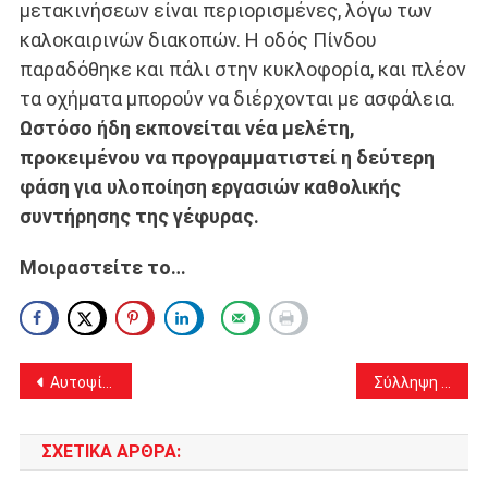
μετακινήσεων είναι περιορισμένες, λόγω των
καλοκαιρινών διακοπών. Η οδός Πίνδου
παραδόθηκε και πάλι στην κυκλοφορία, και πλέον
τα οχήματα μπορούν να διέρχονται με ασφάλεια.
Ωστόσο ήδη εκπονείται νέα μελέτη,
προκειμένου να προγραμματιστεί η δεύτερη
φάση για υλοποίηση εργασιών καθολικής
συντήρησης της γέφυρας.
Μοιραστείτε το…
Πλοήγηση
Αυτοψία της Υπουργού Πολιτισμού Λίνας Μενδώνη στα έργα αποκατάστασης των Ανακτόρων στο Τατόι
Σύλληψη 15χρονου και 57χρονου για κατοχή και διακίνηση ηρωίνης στην Αυλίζα στις Αχαρνές
άρθρων
ΣΧΕΤΙΚΆ ΆΡΘΡΑ: