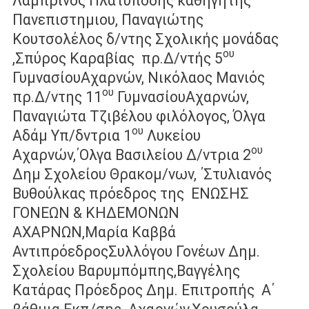
Λαμπρινός Πλατυπόδης καθηγητής
Πανεπιστημιου, Παναγιώτης
Κουτσολέλος δ/ντης Σχολικής μονάδας
ου
,Σπύρος Καραβίας πρ.Δ/ντής 5
ΓυμνασίουΑχαρνών, Νικόλαος Μανιός
ου
πρ.Δ/ντης 11
ΓυμνασίουΑχαρνών,
Παναγιώτα Τζιβέλου φιλόλογος, Όλγα
ου
Αδάμ Υπ/δντρια 1
Λυκείου
ου
Αχαρνών,΄Ολγα Βασιλείου Δ/ντρια 2
Δημ Σχολείου Θρακομ/νων, ΄Στυλιανός
Βυθούλκας πρόεδρος της ΕΝΩΣΗΣ
ΓΟΝΕΩΝ & ΚΗΔΕΜΟΝΩΝ
ΑΧΑΡΝΩΝ,Μαρία Καββά
ΑντιπρόεδροςΣυλλόγου Γονέων Δημ.
Σχολείου Βαρυμπόμπης,Βαγγέλης
Κατάρας Πρόεδρος Δημ. Επιτροπής Α΄