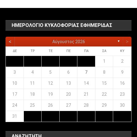
ΗΜΕΡΟΛΌΓΙΟ ΚΥΚΛΟΦΟΡΊΑΣ ΕΦΗΜΕΡΊΔΑΣ
<
>
Αύγουστος 2026
▼
ΔΕ
ΤΡ
ΤΕ
ΠΕ
ΠΑ
ΣΑ
ΚΥ
1
2
3
4
5
6
7
8
9
10
11
12
13
14
15
16
17
18
19
20
21
22
23
24
25
26
27
28
29
30
31
ΑΝΑΖΉΤΗΣΗ