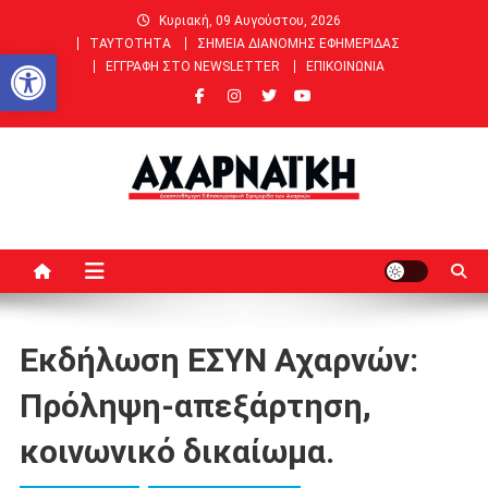
Μεταπηδήστε
Κυριακή, 09 Αυγούστου, 2026
στο
ΤΑΥΤΟΤΗΤΑ
ΣΗΜΕΙΑ ΔΙΑΝΟΜΗΣ ΕΦΗΜΕΡΙΔΑΣ
Ανοίξτε τη γραμμή εργαλείων
περιεχόμενο
ΕΓΓΡΑΦΗ ΣΤΟ NEWSLETTER
ΕΠΙΚΟΙΝΩΝΙΑ
ΑΧΑΡΝΑΙΚΗ |
Ειδήσεις, Νέα, Άρθρα, Συνεντεύξεις για Αχαρνές (Μενίδι) &
Θρακομακεδόνες
Δεκαπενθήμερη Εφημερίδα
των Αχαρνών
Εκδήλωση ΕΣΥΝ Αχαρνών:
Πρόληψη-απεξάρτηση,
κοινωνικό δικαίωμα.