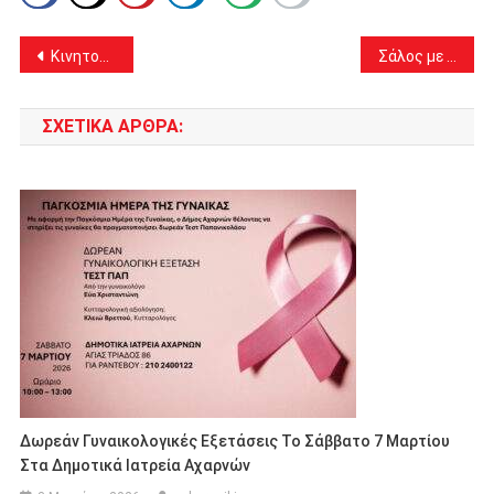
Πλοήγηση
Κινητοποίηση για την Υγεία στην Κεντρική Πλατεία του Δήμου Αχαρνών
Σάλος με την αδράνεια των αστυνομικών στο Α.Τ. Αγίων Αναργύρων. Τα μοιραία λάθη που οδήγησαν στη δολοφονία της 28χρονης.
άρθρων
ΣΧΕΤΙΚΆ ΆΡΘΡΑ:
Δωρεάν Γυναικολογικές Εξετάσεις Το Σάββατο 7 Μαρτίου
Στα Δημοτικά Ιατρεία Αχαρνών