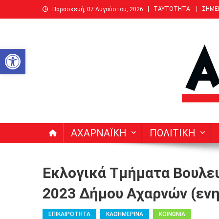
Μεταπηδήστε
ΤΑΥΤΟΤΗΤΑ
ΣΗΜΕ
Παρασκευή, 07 Αυγούστου, 2026
στο
περιεχόμενο
Ανοίξτε τη γραμμή εργαλείων
ΑΧΑΡΝΑΙΚΗ | Δεκαπενθ
Ειδήσεις, Νέα, Άρθρα, Συνεντεύξεις για Αχαρνές (Μενί
ΑΧΑΡΝΑΪΚΗ
ΠΟΛΙΤΙΚΗ
Εκλογικά Τμήματα Βουλε
2023 Δήμου Αχαρνών (ενη
ΕΠΙΚΑΙΡΟΤΗΤΑ
ΚΑΘΗΜΕΡΙΝΑ
ΚΟΙΝΩΝΙΑ