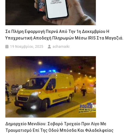
Σε Πλήρη Εφαρμογή Περνά Από Την 1η Δεκεμβρίου Η
Υποχρεωτική Αποδοχή Πληρωμών Μέσω IRIS Στα Μαγαζιά.
19 Νοεμβρίου, 2025
acharnaiki
Δημαρχείο Μενιδίου: Σοβαρό Τροχαίο Πριν Λίγο Με
Τραυματισμό Επί Της Οδού Μπόσδα Και Φιλαδελφείας