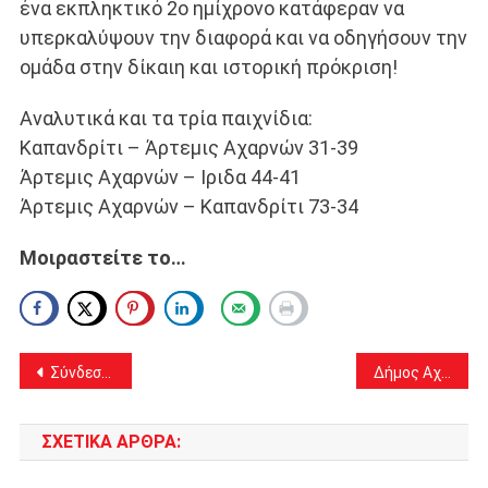
ένα εκπληκτικό 2ο ημίχρονο κατάφεραν να
υπερκαλύψουν την διαφορά και να οδηγήσουν την
ομάδα στην δίκαιη και ιστορική πρόκριση!
Αναλυτικά και τα τρία παιχνίδια:
Καπανδρίτι – Άρτεμις Αχαρνών 31-39
Άρτεμις Αχαρνών – Ιριδα 44-41
Άρτεμις Αχαρνών – Καπανδρίτι 73-34
Μοιραστείτε το…
Πλοήγηση
Σύνδεσμος Επαγγελματιών Βιοτεχνών & Εμπόρων Αχαρνών (ΣΕΒΑ): Πασχαλινό Ωράριο 2023
Δήμος Αχαρνών: Νέα σύσκεψη με Θεοδωρικάκο για την αποτυχία της διαφύλαξης της ασφάλειας των πολιτών
άρθρων
ΣΧΕΤΙΚΆ ΆΡΘΡΑ: