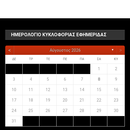
αναρτήσεων
ΗΜΕΡΟΛΌΓΙΟ ΚΥΚΛΟΦΟΡΊΑΣ ΕΦΗΜΕΡΊΔΑΣ
<
>
Αύγουστος 2026
▼
ΔΕ
ΤΡ
ΤΕ
ΠΕ
ΠΑ
ΣΑ
ΚΥ
1
2
3
4
5
6
7
8
9
10
11
12
13
14
15
16
17
18
19
20
21
22
23
24
25
26
27
28
29
30
31