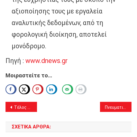
αξιοποίησης τους με εργαλεία
αναλυτικής δεδομένων, από τη
φορολογική διοίκηση, αποτελεί
μονόδρομο.
Πηγή :
www.dnews.gr
Μοιραστείτε το…
Πλοήγηση
Τέλος τα φωτοβολταϊκά στη Στέγη όπως τα ξέραμε
Πνευματική ποινή επέβαλε στις μοναχές της Μονής Κλειστών ο Μητροπολίτης Αθηναγόρας
άρθρων
ΣΧΕΤΙΚΆ ΆΡΘΡΑ: