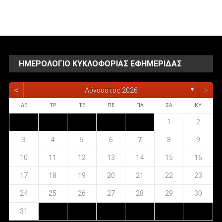
αναρτήσεων
ΗΜΕΡΟΛΌΓΙΟ ΚΥΚΛΟΦΟΡΊΑΣ ΕΦΗΜΕΡΊΔΑΣ
<
>
Αύγουστος 2026
▼
ΔΕ
ΤΡ
ΤΕ
ΠΕ
ΠΑ
ΣΑ
ΚΥ
1
2
3
4
5
6
7
8
9
10
11
12
13
14
15
16
17
18
19
20
21
22
23
24
25
26
27
28
29
30
31