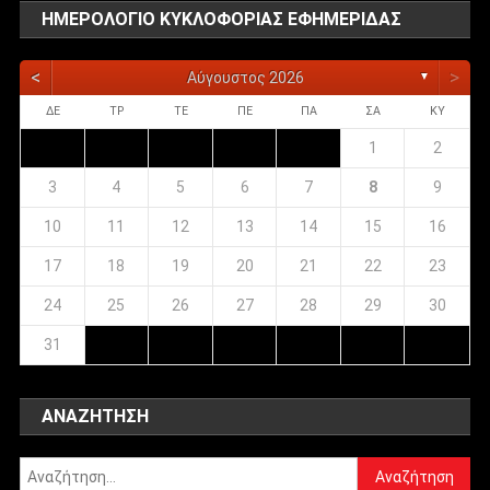
ΗΜΕΡΟΛΌΓΙΟ ΚΥΚΛΟΦΟΡΊΑΣ ΕΦΗΜΕΡΊΔΑΣ
<
>
Αύγουστος 2026
▼
ΔΕ
ΤΡ
ΤΕ
ΠΕ
ΠΑ
ΣΑ
ΚΥ
1
2
3
4
5
6
7
8
9
10
11
12
13
14
15
16
17
18
19
20
21
22
23
24
25
26
27
28
29
30
31
ΑΝΑΖΉΤΗΣΗ
Αναζήτηση