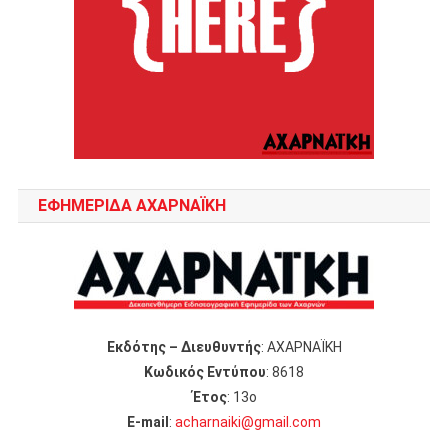
ΕΦΗΜΕΡΙΔΑ ΑΧΑΡΝΑΪΚΗ
Εκδότης – Διευθυντής
: ΑΧΑΡΝΑΪΚΗ
Κωδικός Εντύπου
: 8618
Έτος
: 13ο
Ε-mail
:
acharnaiki@gmail.com