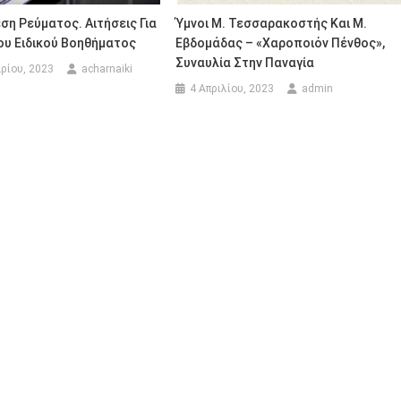
η Ρεύματος. Αιτήσεις Για
Ύμνοι Μ. Τεσσαρακοστής Και Μ.
ου Ειδικού Βοηθήματος
Εβδομάδας – «Χαροποιόν Πένθος»,
Συναυλία Στην Παναγία
ρίου, 2023
acharnaiki
4 Απριλίου, 2023
admin