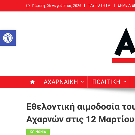
Μεταπηδήστε
ΤΑΥΤΟΤΗΤΑ
ΣΗΜΕΙΑ Δ
Πέμπτη, 06 Αυγούστου, 2026
στο
περιεχόμενο
Ανοίξτε τη γραμμή εργαλείων
ΑΧΑΡΝΑΙΚΗ | Δεκαπενθ
Ειδήσεις, Νέα, Άρθρα, Συνεντεύξεις για Αχαρνές (Μενί
ΑΧΑΡΝΑΪΚΗ
ΠΟΛΙΤΙΚΗ
Εθελοντική αιμοδοσία του
Αχαρνών στις 12 Μαρτίου
ΚΟΙΝΩΝΙΑ