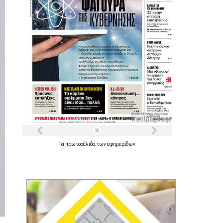
Τα
πρωτοσέλιδα
των
εφημερίδων