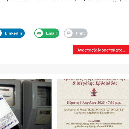
LinkedIn
Email
Print
Αναστασία Μουστακάτου και Εμμανουέλα Μασούρου υποψήφιες για τον 2ο Παγκόσμιο Διαγωνισμό τραγουδιού μουσικών με αναπηρία όρασης (πως θα ψηφίσετε)