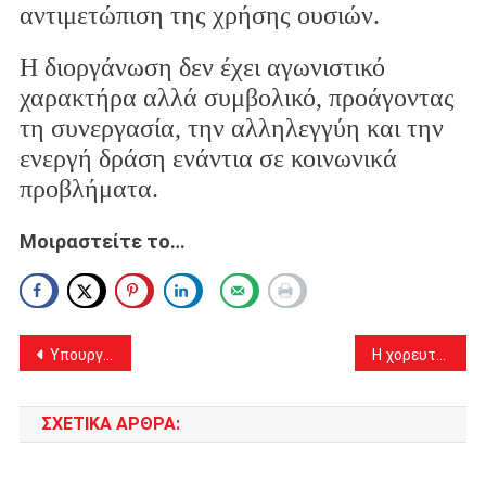
αντιμετώπιση της χρήσης ουσιών.
Η διοργάνωση δεν έχει αγωνιστικό
χαρακτήρα αλλά συμβολικό, προάγοντας
τη συνεργασία, την αλληλεγγύη και την
ενεργή δράση ενάντια σε κοινωνικά
προβλήματα.
Μοιραστείτε το…
Πλοήγηση
Υπουργείο ΠΡΟ.ΠΟ. Μίνι απολογισμός ελέγχων παραβατικότητας στα Μ.Μ.Μ. της Αττικής. Κυρίως σε Αχαρνές, Ζεφύρι και Άνω Λιόσια.
Η χορευτική ομάδα του Δήμου Αχαρνών στον εορτασμό της Παναγίας της Αρβανίτισσας στο Ίλιον.
άρθρων
ΣΧΕΤΙΚΆ ΆΡΘΡΑ: