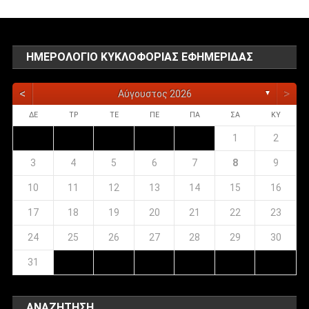
ΗΜΕΡΟΛΌΓΙΟ ΚΥΚΛΟΦΟΡΊΑΣ ΕΦΗΜΕΡΊΔΑΣ
<
>
Αύγουστος 2026
▼
ΔΕ
ΤΡ
ΤΕ
ΠΕ
ΠΑ
ΣΑ
ΚΥ
1
2
3
4
5
6
7
8
9
10
11
12
13
14
15
16
17
18
19
20
21
22
23
24
25
26
27
28
29
30
31
ΑΝΑΖΉΤΗΣΗ