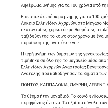
Το
Αφιέρωμα μνήμης για τα 100 χρόνια από τ
ΛΥΚΕΙΟ
ΕΛΛΗΝΙΔΩΝ
Επετειακό αφιέρωμα μνήμης για τα 100 χρο
ΑΧΑΡΝΩΝ:
Λύκειο Ελληνίδων Αχαρνών, στο Μέγαρο Μου
Υπερθέαμα
Πολιτισμού
εκατοντάδες χορευτές με θαυμάσιες στολέ
ταξιδεύοντας το κοινό στον χρόνο με ένα 
παράδοση της αγιοτόκου γης.
Η ιερή μνήμη των θυμάτων της γενοκτονίας
τιμήθηκε σε όλο της το μεγαλείο μέσα από
Ελληνίδων Αχαρνών Αναστασίας Βενετσάνο
Ανατολής που καθοδήγησαν τα βήματα των
ΠΌΝΤΌΣ, ΚΑΠΠΑΔΌΚΊΑ, ΣΜΎΡΝΗ, ΛΕΒΕΝΤΊ
Το θέαμα ήταν μοναδικό. Το κοινό, ενθουσ
περηφάνιας έντονα. Το εξαίσιο σύνολο τω