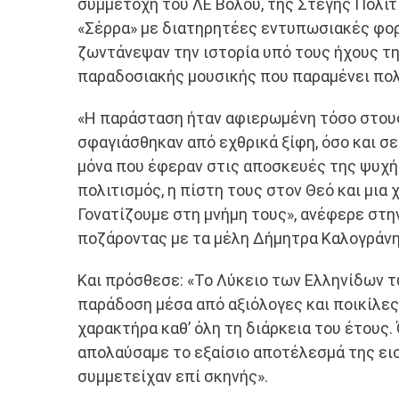
συμμετοχή του ΛΕ Βόλου, της Στέγης Πολιτι
«Σέρρα» με διατηρητέες εντυπωσιακές φορε
ζωντάνεψαν την ιστορία υπό τους ήχους τ
παραδοσιακής μουσικής που παραμένει πολι
«Η παράσταση ήταν αφιερωμένη τόσο στο
σφαγιάσθηκαν από εχθρικά ξίφη, όσο και 
μόνα που έφεραν στις αποσκευές της ψυχής
πολιτισμός, η πίστη τους στον Θεό και μια 
Γονατίζουμε στη μνήμη τους», ανέφερε στην
ποζάροντας με τα μέλη Δήμητρα Καλογράνη 
Και πρόσθεσε: «Το Λύκειο των Ελληνίδων τω
παράδοση μέσα από αξιόλογες και ποικίλε
χαρακτήρα καθ’ όλη τη διάρκεια του έτους.
απολαύσαμε το εξαίσιο αποτέλεσμά της ει
συμμετείχαν επί σκηνής».