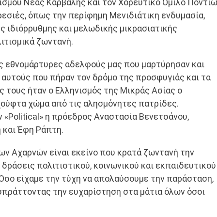
σμού Νέας Καρβάλης και τον Χορευτικό Όμιλο Ποντί
σιές, όπως την περίφημη Μενιδιάτικη ενδυμασία,
ης ιδιόρρυθμης και μελωδικής μικρασιατικής
τισμικά ζωντανή.
υς εθνομάρτυρες αδελφούς μας που μαρτύρησαν και
σε αυτούς που πήραν τον δρόμο της προσφυγιάς και τα
 τους ήταν ο Ελληνισμός της Μικράς Ασίας ο
χούφτα χώμα από τις αλησμόνητες πατρίδες.
 «Political» η πρόεδρος Αναστασία Βενετσάνου,
και Έφη Ράπτη.
ν Αχαρνών είναι εκείνο που κρατά ζωντανή την
ς δράσεις πολιτιστικού, κοινωνικού και εκπαιδευτικού
 Όσο είχαμε την τύχη να απολαύσουμε την παράσταση,
σπράττοντας την ευχαρίστηση στα μάτια όλων όσοι