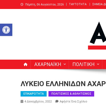
Μεταπηδήστε
ΤΑΥΤΟΤΗΤΑ
ΣΗΜΕΙΑ Δ
Πέμπτη, 06 Αυγούστου, 2026
στο
περιεχόμενο
Ανοίξτε τη γραμμή εργαλείων
ΑΧΑΡΝΑΙΚΗ | Δεκαπενθ
Ειδήσεις, Νέα, Άρθρα, Συνεντεύξεις για Αχαρνές (Μενί
ΑΧΑΡΝΑΪΚΗ
ΠΟΛΙΤΙΚΗ
ΛΥΚΕΙΟ ΕΛΛΗΝΙΔΩΝ ΑΧΑΡ
ΕΠΙΚΑΙΡΟΤΗΤΑ
ΠΟΛΙΤΙΣΜΟΣ & ΑΘΛΗΤΙΣΜΟΣ
Για
4 Δεκεμβρίου, 2022
Αφήστε Ένα Σχόλιο