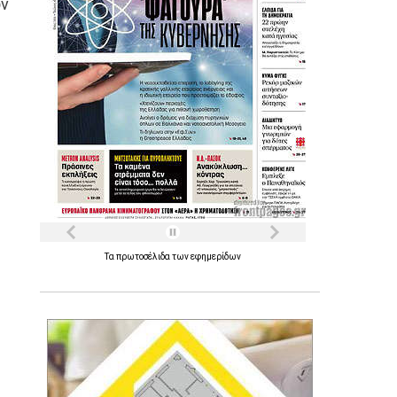
ων
Τα
πρωτοσέλιδα
των
εφημερίδων