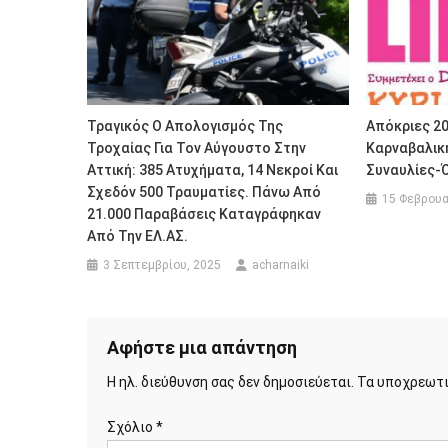
Τραγικός Ο Απολογισμός Της
Απόκριες 20
Τροχαίας Για Τον Αύγουστο Στην
Καρναβαλικ
Αττική: 385 Ατυχήματα, 14 Νεκροί Και
Συναυλίες-
Σχεδόν 500 Τραυματίες. Πάνω Από
15 Φεβρουα
21.000 Παραβάσεις Καταγράφηκαν
Από Την ΕΛ.ΑΣ.
3 Σεπτεμβρίου, 2025
acharnaiki
Αφήστε μια απάντηση
Η ηλ. διεύθυνση σας δεν δημοσιεύεται.
Τα υποχρεωτι
Σχόλιο
*