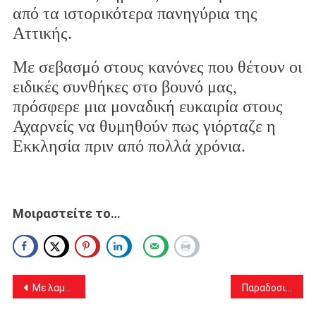
από τα ιστορικότερα πανηγύρια της
Αττικής.
Με σεβασμό στους κανόνες που θέτουν οι
ειδικές συνθήκες στο βουνό μας,
πρόσφερε μια μοναδική ευκαιρία στους
Αχαρνείς να θυμηθούν πως γιόρταζε η
Εκκλησία πριν από πολλά χρόνια.
Μοιραστείτε το…
Πλοήγηση
Με λαμπρότητα ο Πανηγυρικός Εσπερινός στον Ιερό Ναό Αγίας Τριάδος Θρακομακεδόνων
Παραδοσιακό αυθεντικό γλέντι στον εορτασμό της Αγίας Τριάδας στη Λαθέα
άρθρων