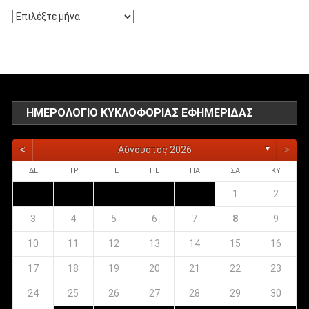
Αρχείο
αναρτήσεων
ΗΜΕΡΟΛΌΓΙΟ ΚΥΚΛΟΦΟΡΊΑΣ ΕΦΗΜΕΡΊΔΑΣ
<
>
Αύγουστος 2026
▼
ΔΕ
ΤΡ
ΤΕ
ΠΕ
ΠΑ
ΣΑ
ΚΥ
1
2
3
4
5
6
7
8
9
10
11
12
13
14
15
16
17
18
19
20
21
22
23
24
25
26
27
28
29
30