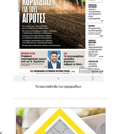
Τα
πρωτοσέλιδα
των
εφημερίδων
ν