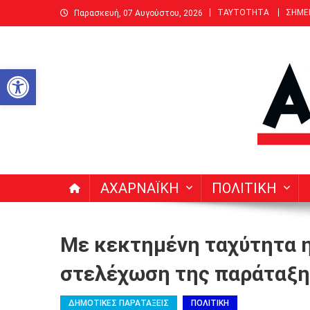
Μεταπηδήστε
ΤΑΥΤΟΤΗΤΑ
ΣΗΜΕ
Παρασκευή, 07 Αυγούστου, 2026
στο
περιεχόμενο
Ανοίξτε τη γραμμή εργαλείων
ΑΧΑΡΝΑΙΚΗ | Δεκαπενθ
Ειδήσεις, Νέα, Άρθρα, Συνεντεύξεις για Αχαρνές (Μενί
ΑΧΑΡΝΑΪΚΗ
ΠΟΛΙΤΙΚΗ
Με κεκτημένη ταχύτητα η
στελέχωση της παράταξη
ΔΗΜΟΤΙΚΕΣ ΠΑΡΑΤΑΞΕΙΣ
ΠΟΛΙΤΙΚΗ