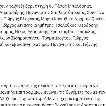
υν ταχθεί μέχρι στιγμή οι: Τάσος Μπαλάσκας,
ς Λαμπαδάρης, Παναγιώτης Σπηλιωτόπουλος, Χριστίνα
η, Γιώργος Βλαχάκος, Μαρία Κονιαβίτη ∆ραμπατζάνου,
 Γιώργος Σινάνης, ∆ημήτρης Τσαλούκας, Θεοδόσης
ούσμας, Νίκος Αβραμίδης, Χρήστος Ραπτόπουλος,
Φλώρα Σιδηροπούλου -Τραμπάκογλου, Γιώργος
ή Κακαβογιάννη, Χατήρας Παναγιώτης και Γιάννης
 παρά το νεαρό της ηλικίας του έχει καταφέρει να
ιανικής και τροφίμων, ενώνει τις δυνάμεις του με τον
Αξίζουμε Περισσότερα”. Με τα χαρακτηριστικά της
τικότητας ο οικογενειάρχης Βαγγέλης εντάσσεται στη