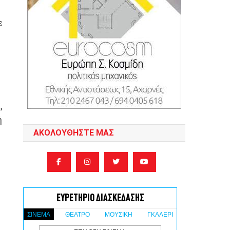
ε
,
́
ΑΚΟΛΟΥΘΉΣΤΕ ΜΑΣ