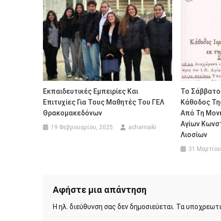
Εκπαιδευτικές Εμπειρίες Και
Το Σάββατο 
Επιτυχίες Για Τους Μαθητές Του ΓΕΛ
Κάθοδος Της
Θρακομακεδόνων
Από Τη Μονή
Αγίων Κωνστ
19 Φεβρουαρίου, 2025
acharnaiki
Λιοσίων
31 Μαρτίου
Αφήστε μια απάντηση
Η ηλ. διεύθυνση σας δεν δημοσιεύεται.
Τα υποχρεωτι