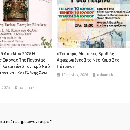
5 Απριλίου 2025 Η
«Τέσσερις Μουσικές Βραδιές
 Εικόνας Της Παναγίας
Αφιερωμένες Στο Νέο Κύμα Στο
 Κλειστών Στον Ιερό Ναό
Πέτρινο»
αντίνου Και Ελένης Άνω
10 Ιουνίου, 2026
acharnaiki
, 2025
acharnaiki
κά πεδία σημειώνονται με
*