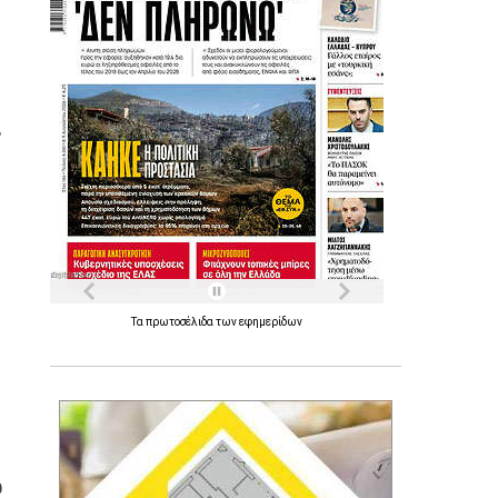
,
Τα
πρωτοσέλιδα
των
εφημερίδων
́