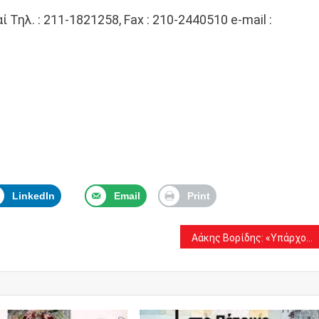
́ Τηλ. : 211-1821258, Fax : 210-2440510 e-mail :
LinkedIn
Email
Print
Αάκης Βορίδης: «Υπάρχουν Δήμαρχοι που υπονομεύουν το συστήμα προσλήψεων