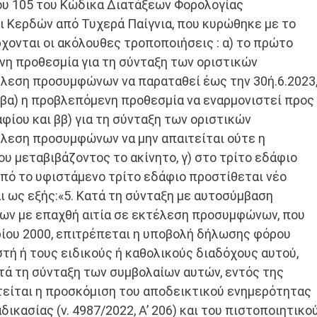
ου 105 του Κώδικα ∆ιατάξεων Φορολογίας
 Κερδών από Τυχερά Παίγνια, που κυρώθηκε με το
έρχονται οι ακόλουθες τροποποιήσεις : α) το πρώτο
νη προθεσμία για τη σύνταξη των οριστικών
́λεση προσυμφώνων να παραταθεί έως την 30ή.6.2023
ε βα) η προβλεπόμενη προθεσμία να εναρμονιστεί προς
ίου και ββ) για τη σύνταξη των οριστικών
́λεση προσυμφώνων να μην απαιτείται ούτε η
 μεταβιβάζοντος το ακίνητο, γ) στο τρίτο εδάφιο
πό το υφιστάμενο τρίτο εδάφιο προστίθεται νέο
ι ως εξής:«5. Κατά τη σύνταξη με αυτοσύμβαση
των με επαχθή αιτία σε εκτέλεση προσυμφώνων, που
ρίου 2000, επιτρέπεται η υποβολή δήλωσης φόρου
ή ή τους ειδικούς ή καθολικούς διαδόχους αυτού,
τά τη σύνταξη των συμβολαίων αυτών, εντός της
τείται η προσκόμιση του αποδεικτικού ενημερότητας
ικασίας (ν. 4987/2022, Α’ 206) και του πιστοποιητικου