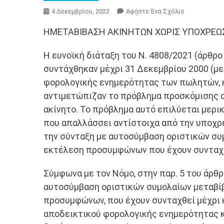
Για
4 Δεκεμβρίου, 2022
Αφήστε Ένα Σχόλιο
Το
HΜΕΤΑΒΙΒΑΣΗ ΑΚΙΝΗΤΩΝ ΧΩΡΙΣ ΥΠΟΧΡΕ
ΜΕΤΑΒΙΒΑΣΗ
ΑΚΙΝΗΤΩΝ
Η ευνοϊκή διάταξη του Ν. 4808/2021 (άρθρο
ΧΩΡΙΣ
συντάχθηκαν μέχρι 31 ∆εκεμβρίου 2000 (με
ΥΠΟΧΡΕΩΣΗ
ΑΣΦΑΛΙΣΤΙΚ
φορολογικής ενημερότητας των πωλητών, κ
ΕΝΗΜΕΡΟΤΗ
αντιμετώπιζαν το πρόβλημα προσκόμισης 
ακίνητο. Το πρόβλημα αυτό επιλύεται μερι
που απαλλάσσει αντίστοιχα από την υποχρ
την σύνταξη με αυτοσύμβαση οριστικών συμ
εκτέλεση προσυμφώνων που έχουν συνταχθ
Σύμφωνα με τον Νόμο, στην παρ. 5 του άρθρ
αυτοσύμβαση οριστικών συμολαίων μεταβίβ
προσυμφώνων, που έχουν συνταχθεί μέχρι 
αποδεικτικού φορολογικής ενημερότητας κ