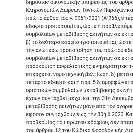
δημόσιας οικονομικής υπηρεσίας του άρθρ
Κληρονομιών, ∆ωρεών, Γονικών Παροχών και
πρώτο άρθρο του ν. 2961/2001 (Α΄266), επ
εδάφιο τροποποιείται, ώστε η προβλεπόμε
συμβολαίων μεταβίβασης ακινήτων σε εκτε
β) το δεύτερο εδάφιο τροποποιείται, ώστ
την ανωτέρω τροποποίηση του πρώτου εδαφ
συμβολαίων μεταβίβασης ακινήτων σε εκτε
προσκόμιση ασφαλιστικής ενημερότητας του
επέρχεται νομοτεχνική βελτίωση, δ) μετά α
τέταρτο εδάφιο, και η παρ. 5 διαμορφώνετα
οριστικών συμβολαίων μεταβίβασης ακινή
έχουν συνταχθεί μέχρι και την 31η ∆εκεμβ
μεταβίβασης ακινήτων μόνο από τον αγοραστ
εφόσον συνταχθούν έως την 30ή.6.2023. Κα
προθεσμίας του πρώτου εδαφίου, δεν απαι
του άρθρου 12 του Κώδικα Φορολογικής ∆ιαδ