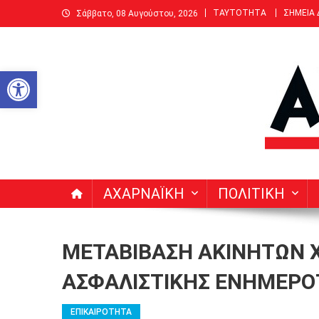
Μεταπηδήστε
ΤΑΥΤΟΤΗΤΑ
ΣΗΜΕΙΑ
Σάββατο, 08 Αυγούστου, 2026
στο
περιεχόμενο
Ανοίξτε τη γραμμή εργαλείων
ΑΧΑΡΝΑΙΚΗ | Δεκαπενθ
Ειδήσεις, Νέα, Άρθρα, Συνεντεύξεις για Αχαρνές (Μενί
ΑΧΑΡΝΑΪΚΗ
ΠΟΛΙΤΙΚΗ
ΜΕΤΑΒΙΒΑΣΗ ΑΚΙΝΗΤΩΝ 
ΑΣΦΑΛΙΣΤΙΚΗΣ ΕΝΗΜΕΡΟ
ΕΠΙΚΑΙΡΟΤΗΤΑ