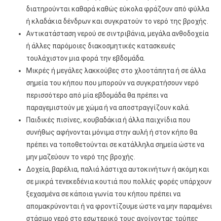
διατηρούνται καθαρά καθώς εύκολα φράζουν από φύλλα
ή κλαδάκια δένδρων και συγκρατούν το νερό της βροχής.
Αντικατάσταση νερού σε σιντριβάνια, μεγάλα ανθοδοχεία
ή άλλες παρόμοιες διακοσμητικές κατασκευές
τουλάχιστον μια φορά την εβδομάδα.
Μικρές ή μεγάλες λακκούβες στο χλοοτάπητα ή σε άλλα
σημεία του κήπου που μπορούν να συγκρατήσουν νερό
περισσότερο από μία εβδομάδα θα πρέπει να
παραγεμιστούν με χώμα ή να αποστραγγίζουν καλά.
Παιδικές πισίνες, κουβαδάκια ή άλλα παιχνίδια που
συνήθως αφήνονται μόνιμα στην αυλή ή στον κήπο θα
πρέπει να τοποθετούνται σε κατάλληλα σημεία ώστε να
μην μαζεύουν το νερό της βροχής.
Δοχεία, βαρέλια, παλιά λάστιχα αυτοκινήτων ή ακόμη και
σε μικρά τενεκεδένια κουτιά που πολλές φορές υπάρχουν
ξεχασμένα σε κάποια γωνία του κήπου πρέπει να
απομακρύνονται ή να φροντίζουμε ώστε να μην παραμένει
στάσιμο νερό στο εσωτερικό τους ανοίγοντας τρύπες