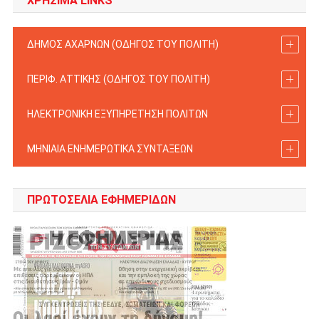
ΧΡΗΣΙΜΑ LINKS
ΔΗΜΟΣ ΑΧΑΡΝΩΝ (ΟΔΗΓΟΣ TOY ΠΟΛΙΤΗ)
ΠΕΡΙΦ. ΑΤΤΙΚΗΣ (ΟΔΗΓΟΣ TOY ΠΟΛΙΤΗ)
ΗΛΕΚΤΡΟΝΙΚΗ ΕΞΥΠΗΡΕΤΗΣΗ ΠΟΛΙΤΩΝ
ΜΗΝΙΑΙΑ ΕΝΗΜΕΡΩΤΙΚΑ ΣΥΝΤΑΞΕΩΝ
ΠΡΩΤΟΣΈΛΙΑ ΕΦΗΜΕΡΊΔΩΝ