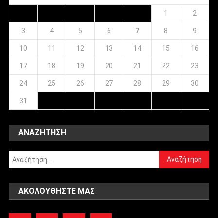
1
2
3
4
5
6
7
8
9
10
11
12
13
14
15
16
17
18
19
20
21
22
23
24
25
26
27
28
29
30
31
ΑΝΑΖΉΤΗΣΗ
Αναζήτηση
για:
ΑΚΟΛΟΥΘΉΣΤΕ ΜΑΣ