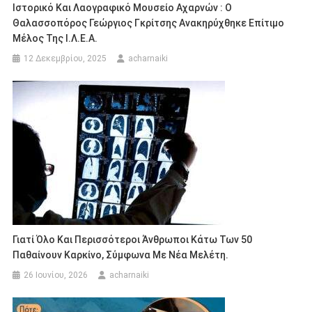
Ιστορικό Και Λαογραφικό Μουσείο Αχαρνών : Ο
Θαλασσοπόρος Γεώργιος Γκρίτσης Ανακηρύχθηκε Επίτιμο
Μέλος Της Ι.Λ.Ε.Α.
12 Δεκεμβρίου, 2025
acharnaiki
Γιατί Όλο Και Περισσότεροι Άνθρωποι Κάτω Των 50
Παθαίνουν Καρκίνο, Σύμφωνα Με Νέα Μελέτη.
26 Ιουνίου, 2026
acharnaiki