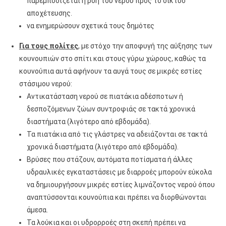
παρεμποδίζεται η ροή του νερού προς το δίκτυο
αποχέτευσης.
να ενημερώσουν σχετικά τους δημότες
Για τους πολίτες
,
με στόχο την αποφυγή της αύξησης των
κουνουπιών στο σπίτι και στους γύρω χώρους, καθώς τα
κουνούπια αυτά αφήνουν τα αυγά τους σε μικρές εστίες
στάσιμου νερού:
Αντικατάσταση νερού σε πιατάκια αδέσποτων ή
δεσποζόμενων ζώων συντροφιάς σε τακτά χρονικά
διαστήματα (λιγότερο από εβδομάδα).
Τα πιατάκια από τις γλάστρες να αδειάζονται σε τακτά
χρονικά διαστήματα (λιγότερο από εβδομάδα).
Βρύσες που στάζουν, αυτόματα ποτίσματα ή άλλες
υδραυλικές εγκαταστάσεις με διαρροές μπορούν εύκολα
να δημιουργήσουν μικρές εστίες λιμνάζοντος νερού όπου
αναπτύσσονται κουνούπια και πρέπει να διορθώνονται
άμεσα.
Τα λούκια και οι υδρορροές στη σκεπή πρέπει να