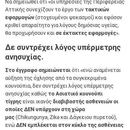
Να σημειωθεί ότι «οι υπηρεσίες της Περιφέρειας
Αττικής συνεχίζουν το έργο των
τακτικών
εφαρμογών
(στοχευμένοι ψεκασμοί) και εφόσον
κριθεί απαραίτητο για λόγους δημόσιας υγείας,
θα προχωρήσουν και
σε έκτακτες εφαρμογές
».
Δε συντρέχει λόγος υπέρμετρης
ανησυχίας.
Στο έγγραφο
σημειώνεται
ότι «ενώ αναμένεται
αύξηση της όχλησης από τα συγκεκριμένα
κουνούπια, δεν συντρέχει λόγος υπέρμετρης
ανησυχίας καθώς
το Ασιατικό κουνούπι
τίγρης
είναι ικανός
διαβιβαστής ασθενειών οι
οποίες
ΔΕΝ υπάρχουν στη χώρα
μας
(Chikungunya, Zika και Δάγκειου πυρετού),
ενώ
ΔΕΝ εμπλέκεται στον κύκλο της ασθένειας