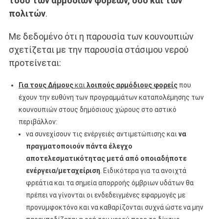
τόσο των αρμόδιων φορέων, όσο και των
πολιτών
.
Με δεδομένο ότι η παρουσία των κουνουπιών
σχετίζεται με την παρουσία στάσιμου νερού
προτείνεται:
Για τους Δήμους
και
λοιπούς αρμόδιους φορείς
που
έχουν την ευθύνη των προγραμμάτων καταπολέμησης των
κουνουπιών στους δημόσιους χώρους στο αστικό
περιβάλλον:
να συνεχίσουν τις ενέργειές αντιμετώπισης και
να
πραγματοποιούν πάντα έλεγχο
αποτελεσματικότητας μετά από οποιαδήποτε
ενέργεια/μεταχείριση
. Ειδικότερα για τα ανοιχτά
φρεάτια και τα σημεία απορροής όμβριων υδάτων θα
πρέπει να γίνονται οι ενδεδειγμένες εφαρμογές με
προνυμφοκτόνο και να καθαρίζονται συχνά ώστε να μην