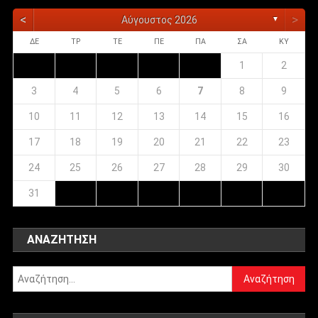
<
>
Αύγουστος 2026
▼
ΔΕ
ΤΡ
ΤΕ
ΠΕ
ΠΑ
ΣΑ
ΚΥ
1
2
3
4
5
6
7
8
9
10
11
12
13
14
15
16
17
18
19
20
21
22
23
24
25
26
27
28
29
30
31
ΑΝΑΖΉΤΗΣΗ
Αναζήτηση
για: