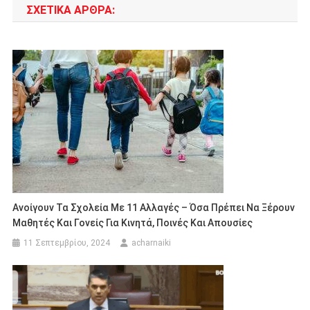
ΣΧΕΤΙΚΆ ΆΡΘΡΑ:
Ανοίγουν Τα Σχολεία Με 11 Αλλαγές – Όσα Πρέπει Να Ξέρουν
Μαθητές Και Γονείς Για Κινητά, Ποινές Και Απουσίες
11 Σεπτεμβρίου, 2024
acharnaiki