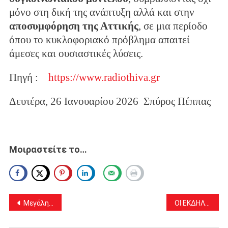
μόνο στη δική της ανάπτυξη αλλά και στην
αποσυμφόρηση της Αττικής
, σε μια περίοδο
όπου το κυκλοφοριακό πρόβλημα απαιτεί
άμεσες και ουσιαστικές λύσεις.
Πηγή :
https://www.radiothiva.gr
Δευτέρα, 26 Ιανουαρίου 2026 Σπύρος Πέππας
Μοιραστείτε το…
Πλοήγηση
Μεγάλη ανταπόκριση στην εκδήλωση του ΕΠΑΨΥ για τις «Διαδρομές της εφηβείας»
ΟΙ ΕΚΔΗΛΩΣΕΙΣ ΚΟΠΗΣ ΠΙΤΑΣ ΤΟΥ ΣΑΒΒΑΤΟΥ 31 ΙΑΝΟΥΑΡΙΟΥ ΚΑΙ ΚΥΡΙΑΚΗΣ 1 ΦΕΒΡΟΥΑΡΙΟΥ 2026
άρθρων