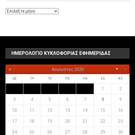
Αρχείο
αναρτήσεων
ΗΜΕΡΟΛΌΓΙΟ ΚΥΚΛΟΦΟΡΊΑΣ ΕΦΗΜΕΡΊΔΑΣ
<
>
Αύγουστος 2026
▼
ΔΕ
ΤΡ
ΤΕ
ΠΕ
ΠΑ
ΣΑ
ΚΥ
1
2
3
4
5
6
7
8
9
10
11
12
13
14
15
16
17
18
19
20
21
22
23
24
25
26
27
28
29
30