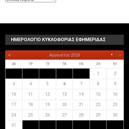
αναρτήσεων
ΗΜΕΡΟΛΌΓΙΟ ΚΥΚΛΟΦΟΡΊΑΣ ΕΦΗΜΕΡΊΔΑΣ
<
>
Αύγουστος 2026
▼
ΔΕ
ΤΡ
ΤΕ
ΠΕ
ΠΑ
ΣΑ
ΚΥ
1
2
3
4
5
6
7
8
9
10
11
12
13
14
15
16
17
18
19
20
21
22
23
24
25
26
27
28
29
30
31