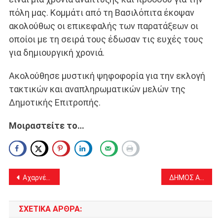
πόλη μας. Κομμάτι από τη Βασιλόπιτα έκοψαν
ακολούθως οι επικεφαλής των παρατάξεων οι
οποίοι με τη σειρά τους έδωσαν τις ευχές τους
για δημιουργική χρονιά.
Ακολούθησε μυστική ψηφοφορία για την εκλογή
τακτικών και αναπληρωματικών μελών της
Δημοτικής Επιτροπής.
Μοιραστείτε το…
Πλοήγηση
Αχαρνές: Η Βασιλική Καβαλλάρη νέα Αντιπεριφερειάρχης Ανατολικής Αττικής
ΔΗΜΟΣ ΑΧΑΡΝΩΝ : ΟΙ ΝΕΟΙ ΑΝΤΙΔΗΜΑΡΧΟΙ ΚΑΙ ΟΙ ΕΝΤΕΤΑΛΜΕΝΟΙ ΣΥΜΒΟΥΛΟΙ
άρθρων
ΣΧΕΤΙΚΆ ΆΡΘΡΑ: