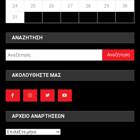
24
25
26
27
28
29
30
31
ΑΝΑΖΉΤΗΣΗ
Αναζήτηση
για:
ΑΚΟΛΟΥΘΉΣΤΕ ΜΑΣ
ΑΡΧΕΊΟ ΑΝΑΡΤΉΣΕΩΝ
Αρχείο
αναρτήσεων