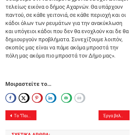
τελείως εικόνα ο δήμος Αχαρνών. Θα υπάρχουν
παντού, σε κάθε γειτονιά, σε κάθε περιοχή και οι
κάδοι όλων των ρευμάτων για την ανακύκλωση
και υπόγειοι κάδοι που δεν θα ενοχλούν και δε θα
δημιουργούν προβλήματα. Συνεχίζουμε λοιπόν,
σκοπός μας είναι να πάμε ακόμα μπροστά την
πόλη μας ακόμα πιο μπροστά τον Δήμο μας».
Μοιραστείτε το…
Πλοήγηση
Το “Παιδικό Πανεπιστήμιο” της Περιφέρειας Αττικής ξεκίνησε με μεγάλη συμμετοχή για την περίοδο Μάρτιος – Μάιος 2023
Έργα βελτίωσης οδικής ασφάλειας 161 εκ. ευρώ σε 76 δήμους – το ποσό για τις Αχαρνές – ποια περιοχή αφορά
άρθρων
ΣΧΕΤΙΚΆ ΆΡΘΡΑ: