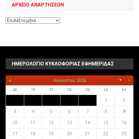
ΑΡΧΕΊΟ ΑΝΑΡΤΉΣΕΩΝ
Αρχείο
αναρτήσεων
ΗΜΕΡΟΛΌΓΙΟ ΚΥΚΛΟΦΟΡΊΑΣ ΕΦΗΜΕΡΊΔΑΣ
<
>
Αύγουστος 2026
▼
ΔΕ
ΤΡ
ΤΕ
ΠΕ
ΠΑ
ΣΑ
ΚΥ
1
2
3
4
5
6
7
8
9
10
11
12
13
14
15
16
17
18
19
20
21
22
23