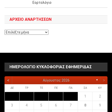
Εορτολόγιο
ΑΡΧΕΊΟ ΑΝΑΡΤΉΣΕΩΝ
Αρχείο
αναρτήσεων
ΗΜΕΡΟΛΌΓΙΟ ΚΥΚΛΟΦΟΡΊΑΣ ΕΦΗΜΕΡΊΔΑΣ
<
>
Αύγουστος 2026
▼
ΔΕ
ΤΡ
ΤΕ
ΠΕ
ΠΑ
ΣΑ
ΚΥ
1
2
3
4
5
6
7
8
9