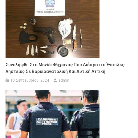
Συνελήφθη Στο Μενίδι 46χρονος Που Διέπραττε Ένοπλες
Ληστείες Σε Βορειοανατολική Και Δυτική Αττική
10 Σεπτεμβρίου, 2024
admin