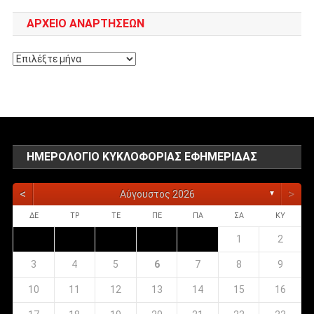
ΑΡΧΕΊΟ ΑΝΑΡΤΉΣΕΩΝ
Αρχείο
αναρτήσεων
ΗΜΕΡΟΛΌΓΙΟ ΚΥΚΛΟΦΟΡΊΑΣ ΕΦΗΜΕΡΊΔΑΣ
<
>
Αύγουστος 2026
▼
ΔΕ
ΤΡ
ΤΕ
ΠΕ
ΠΑ
ΣΑ
ΚΥ
1
2
3
4
5
6
7
8
9
10
11
12
13
14
15
16