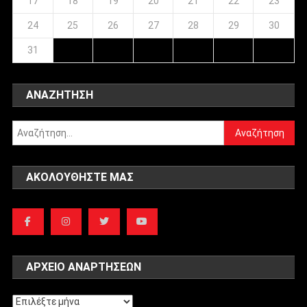
17
18
19
20
21
22
23
24
25
26
27
28
29
30
31
ΑΝΑΖΉΤΗΣΗ
Αναζήτηση
για:
ΑΚΟΛΟΥΘΉΣΤΕ ΜΑΣ
ΑΡΧΕΊΟ ΑΝΑΡΤΉΣΕΩΝ
Αρχείο