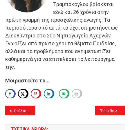
Τραμπάκογλου βρίσκεται
εδώ και 26 χρόνια στην
πρώτη γραμμή της προσχολικής αγωγής. Τα
περισσότερα από αυτά, τα έχει υπηρετήσει ως
Διευθύντρια στο 20ο Νηπιαγωγείο Αχαρνών.
Γνωρίζει από πρώτο χέρι τα θέματα Παιδείας,
αλλά και τα προβλήματα που αντιμετωπίζει
καθημερινά για να επιτελέσει το λειτούργημα
της.
Μοιραστείτε το…
Πλοήγηση
Στέλιος Φωτόπουλος: “Ευχαριστώ από τα βάθη της ψυχής μου – Συνεχίζουμε τον αγώνα για την Πατρίδα μας”
“Εδώ θα λέμε αλήθειες” της Ευρώπης Κοσμίδη: Διαφάνεια και λογοδοσία στους πολίτες
άρθρων
ΣΧΕΤΙΚΆ ΆΡΘΡΑ: