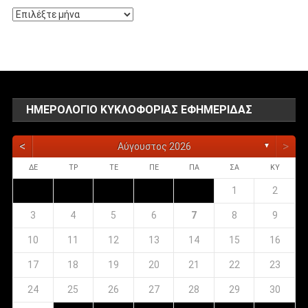
Αρχείο
αναρτήσεων
ΗΜΕΡΟΛΌΓΙΟ ΚΥΚΛΟΦΟΡΊΑΣ ΕΦΗΜΕΡΊΔΑΣ
<
>
Αύγουστος 2026
▼
ΔΕ
ΤΡ
ΤΕ
ΠΕ
ΠΑ
ΣΑ
ΚΥ
1
2
3
4
5
6
7
8
9
10
11
12
13
14
15
16
17
18
19
20
21
22
23
24
25
26
27
28
29
30