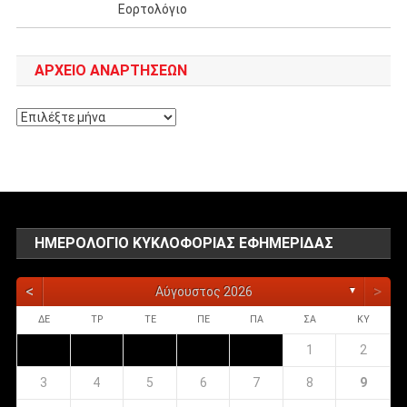
Εορτολόγιο
ΑΡΧΕΊΟ ΑΝΑΡΤΉΣΕΩΝ
Αρχείο
αναρτήσεων
ΗΜΕΡΟΛΌΓΙΟ ΚΥΚΛΟΦΟΡΊΑΣ ΕΦΗΜΕΡΊΔΑΣ
<
>
Αύγουστος 2026
▼
ΔΕ
ΤΡ
ΤΕ
ΠΕ
ΠΑ
ΣΑ
ΚΥ
1
2
3
4
5
6
7
8
9