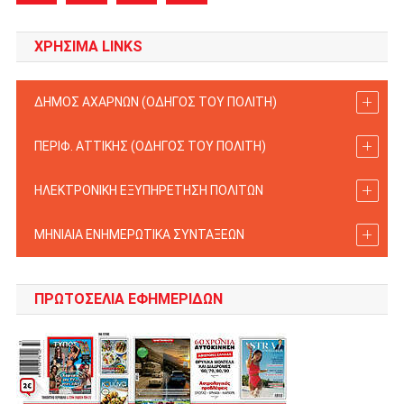
ΧΡΗΣΙΜΑ LINKS
ΔΗΜΟΣ ΑΧΑΡΝΩΝ (ΟΔΗΓΟΣ TOY ΠΟΛΙΤΗ)
ΠΕΡΙΦ. ΑΤΤΙΚΗΣ (ΟΔΗΓΟΣ TOY ΠΟΛΙΤΗ)
ΗΛΕΚΤΡΟΝΙΚΗ ΕΞΥΠΗΡΕΤΗΣΗ ΠΟΛΙΤΩΝ
ΜΗΝΙΑΙΑ ΕΝΗΜΕΡΩΤΙΚΑ ΣΥΝΤΑΞΕΩΝ
ΠΡΩΤΟΣΈΛΙΑ ΕΦΗΜΕΡΊΔΩΝ