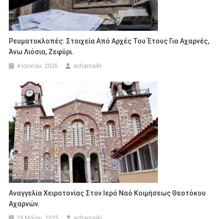
Ρευματοκλοπές: Στοιχεία Από Αρχές Του Έτους Για Αχαρνές,
Άνω Λιόσια, Ζεφύρι.
4 Ιουνίου, 2026
acharnaiki
Αναγγελία Χειροτονίας Στον Ιερό Ναό Κοιμήσεως Θεοτόκου
Αχαρνών.
29 Μαΐου, 2025
acharnaiki