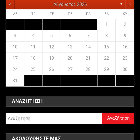
<
>
Αύγουστος 2026
▼
ΔΕ
ΤΡ
ΤΕ
ΠΕ
ΠΑ
ΣΑ
ΚΥ
1
2
3
4
5
6
7
8
9
10
11
12
13
14
15
16
17
18
19
20
21
22
23
24
25
26
27
28
29
30
31
ΑΝΑΖΉΤΗΣΗ
Αναζήτηση
για:
ΑΚΟΛΟΥΘΉΣΤΕ ΜΑΣ