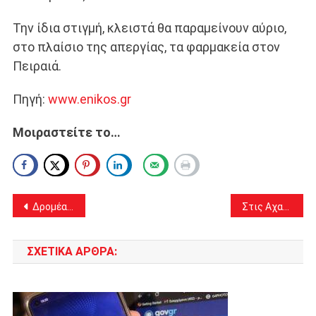
Την ίδια στιγμή, κλειστά θα παραμείνουν αύριο,
στο πλαίσιο της απεργίας, τα φαρμακεία στον
Πειραιά.
Πηγή:
www.enikos.gr
Μοιραστείτε το…
Πλοήγηση
Δρομέας ετών 82 από το Μενίδι: πρωταθλητής μαραθωνοδρόμος και πρωταθλητής στις καρδιές μας!
Στις Αχαρνές λειτούργησε ο Σεβασμιώτατος Μητροπολίτης μας την Κυριακή της Ορθοδοξίας
άρθρων
ΣΧΕΤΙΚΆ ΆΡΘΡΑ: