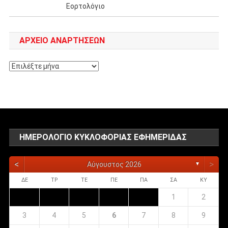
Εορτολόγιο
ΑΡΧΕΊΟ ΑΝΑΡΤΉΣΕΩΝ
Αρχείο
αναρτήσεων
ΗΜΕΡΟΛΌΓΙΟ ΚΥΚΛΟΦΟΡΊΑΣ ΕΦΗΜΕΡΊΔΑΣ
<
>
Αύγουστος 2026
▼
ΔΕ
ΤΡ
ΤΕ
ΠΕ
ΠΑ
ΣΑ
ΚΥ
1
2
3
4
5
6
7
8
9