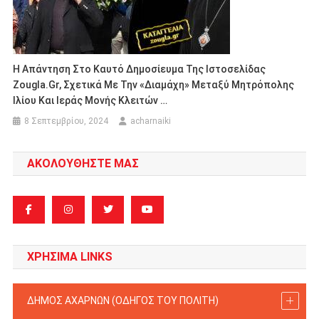
Η Απάντηση Στο Καυτό Δημοσίευμα Της Ιστοσελίδας
Zougla.gr, Σχετικά Με Την «διαμάχη» Μεταξύ Μητρόπολης
Ιλίου Και Ιεράς Μονής Κλειτών …
8 Σεπτεμβρίου, 2024
acharnaiki
ΑΚΟΛΟΥΘΗΣΤΕ ΜΑΣ
ΧΡΗΣΙΜΑ LINKS
ΔΗΜΟΣ ΑΧΑΡΝΩΝ (ΟΔΗΓΟΣ TOY ΠΟΛΙΤΗ)