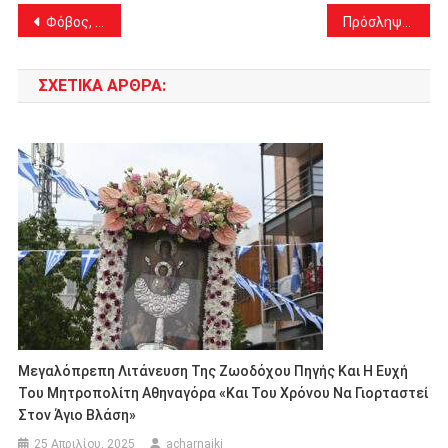
Πλοήγηση
Φόβος, εγκατάλειψη και εγκληματικότητα στη Δυτική Αττική (Φυλή και Αχαρνές)
Πρόσληψη 25 ατόμων για 2 μήνες από το Σύνδεσμο Πάρνηθας (ΣΥΝ-ΠΑ)
άρθρων
ΣΧΕΤΙΚΆ ΆΡΘΡΑ:
Μεγαλόπρεπη Λιτάνευση Της Ζωοδόχου Πηγής Και Η Ευχή
Του Μητροπολίτη Αθηναγόρα «και Του Χρόνου Να Γιορταστεί
Στον Άγιο Βλάση»
25 Απριλίου, 2025
acharnaiki