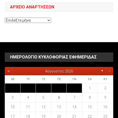
ΑΡΧΕΊΟ ΑΝΑΡΤΉΣΕΩΝ
Αρχείο
αναρτήσεων
ΗΜΕΡΟΛΌΓΙΟ ΚΥΚΛΟΦΟΡΊΑΣ ΕΦΗΜΕΡΊΔΑΣ
<
>
Αύγουστος 2026
▼
ΔΕ
ΤΡ
ΤΕ
ΠΕ
ΠΑ
ΣΑ
ΚΥ
1
2
3
4
5
6
7
8
9
10
11
12
13
14
15
16
17
18
19
20
21
22
23