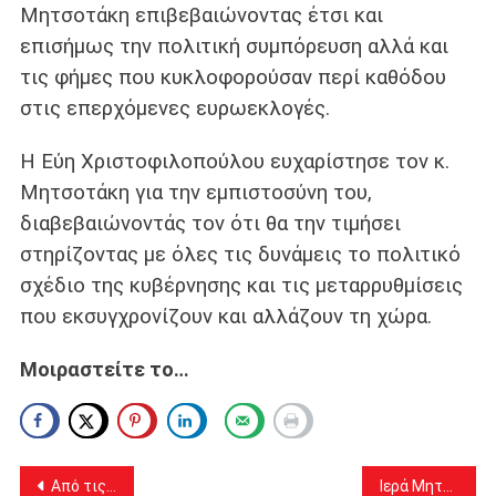
Μητσοτάκη επιβεβαιώνοντας έτσι και
επισήμως την πολιτική συμπόρευση αλλά και
τις φήμες που κυκλοφορούσαν περί καθόδου
στις επερχόμενες ευρωεκλογές.
Η Εύη Χριστοφιλοπούλου ευχαρίστησε τον κ.
Μητσοτάκη για την εμπιστοσύνη του,
διαβεβαιώνοντάς τον ότι θα την τιμήσει
στηρίζοντας με όλες τις δυνάμεις το πολιτικό
σχέδιο της κυβέρνησης και τις μεταρρυθμίσεις
που εκσυγχρονίζουν και αλλάζουν τη χώρα.
Μοιραστείτε το…
Πλοήγηση
Από τις Αχαρνές ο νέος Αρχηγός ΓΕΝ Δημήτριος-Ελευθέριος Κατάρας
Ιερά Μητρόπολις Ιλίου : Σημαντική εκδήλωση για τους Τρεις Ιεράρχες….