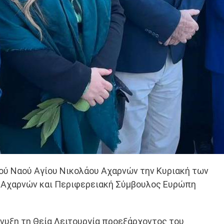
ού Ναού Αγίου Νικολάου Αχαρνών την Κυριακή των
 Αχαρνών και Περιφερειακή Σύμβουλος Ευρώπη
υξη τη Θεία Λειτουργία προεξάρχοντος του