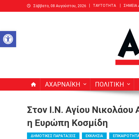
Μεταπηδήστε
ΤΑΥΤΟΤΗΤΑ
ΣΗΜΕΙΑ
Σάββατο, 08 Αυγούστου, 2026
στο
περιεχόμενο
Ανοίξτε τη γραμμή εργαλείων
ΑΧΑΡΝΑΙΚΗ | Δεκαπενθ
Ειδήσεις, Νέα, Άρθρα, Συνεντεύξεις για Αχαρνές (Μενί
ΑΧΑΡΝΑΪΚΗ
ΠΟΛΙΤΙΚΗ
Στον Ι.Ν. Αγίου Νικολάου
η Ευρώπη Κοσμίδη
ΔΗΜΟΤΙΚΕΣ ΠΑΡΑΤΑΞΕΙΣ
ΕΚΚΛΗΣΙΑ
ΕΠΙΚΑΙΡΟΤΗΤ