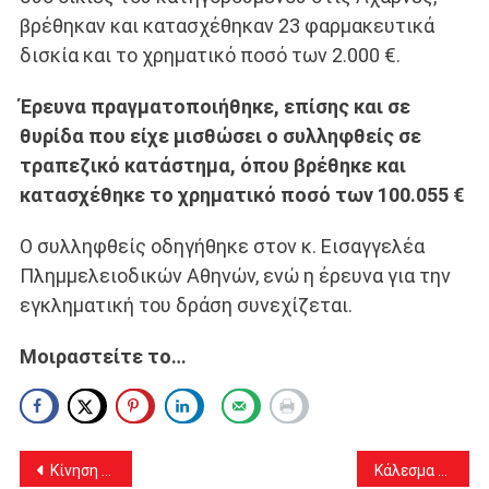
βρέθηκαν και κατασχέθηκαν 23 φαρμακευτικά
δισκία και το χρηματικό ποσό των 2.000 €.
Έρευνα πραγματοποιήθηκε, επίσης και σε
θυρίδα που είχε μισθώσει ο συλληφθείς σε
τραπεζικό κατάστημα, όπου βρέθηκε και
κατασχέθηκε το χρηματικό ποσό των 100.055 €
Ο συλληφθείς οδηγήθηκε στον κ. Εισαγγελέα
Πλημμελειοδικών Αθηνών, ενώ η έρευνα για την
εγκληματική του δράση συνεχίζεται.
Μοιραστείτε το…
Πλοήγηση
Κίνηση υψηλού ανθρωπισμού από τον κ. Φάνη Μπούκη και το Ασφαλιστικό γραφείο ΠΑΡΟΝ North
Κάλεσμα για Πάσχα στο Μητροπολιτικό Πάρκο “Αντώνης Τρίτσης” από την Περιφέρεια Αττικής