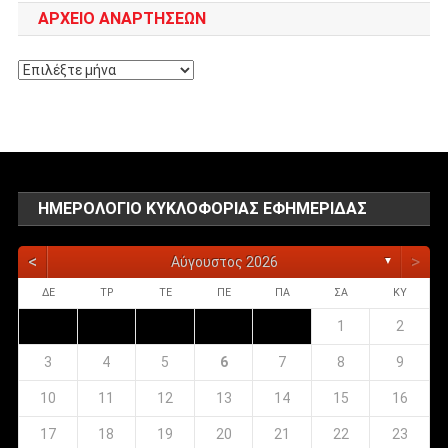
ΑΡΧΕΊΟ ΑΝΑΡΤΉΣΕΩΝ
Αρχείο
αναρτήσεων
ΗΜΕΡΟΛΌΓΙΟ ΚΥΚΛΟΦΟΡΊΑΣ ΕΦΗΜΕΡΊΔΑΣ
<
>
Αύγουστος 2026
▼
ΔΕ
ΤΡ
ΤΕ
ΠΕ
ΠΑ
ΣΑ
ΚΥ
1
2
3
4
5
6
7
8
9
10
11
12
13
14
15
16
17
18
19
20
21
22
23