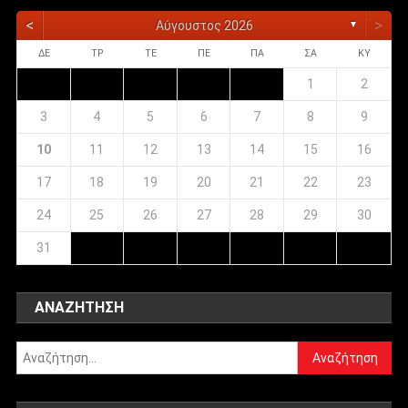
<
>
Αύγουστος 2026
▼
ΔΕ
ΤΡ
ΤΕ
ΠΕ
ΠΑ
ΣΑ
ΚΥ
1
2
3
4
5
6
7
8
9
10
11
12
13
14
15
16
17
18
19
20
21
22
23
24
25
26
27
28
29
30
31
ΑΝΑΖΉΤΗΣΗ
Αναζήτηση
για: