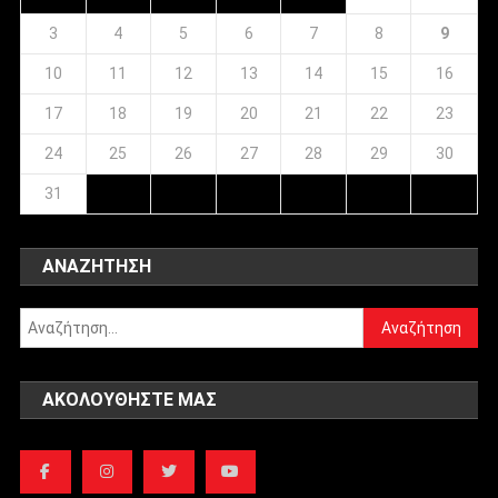
3
4
5
6
7
8
9
10
11
12
13
14
15
16
17
18
19
20
21
22
23
24
25
26
27
28
29
30
31
ΑΝΑΖΉΤΗΣΗ
Αναζήτηση
για:
ΑΚΟΛΟΥΘΉΣΤΕ ΜΑΣ