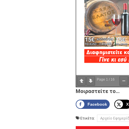
Page
1
/
16
Μοιραστείτε το…
Facebook
X
Ετικέτα:
Αρχείο Εφημερί