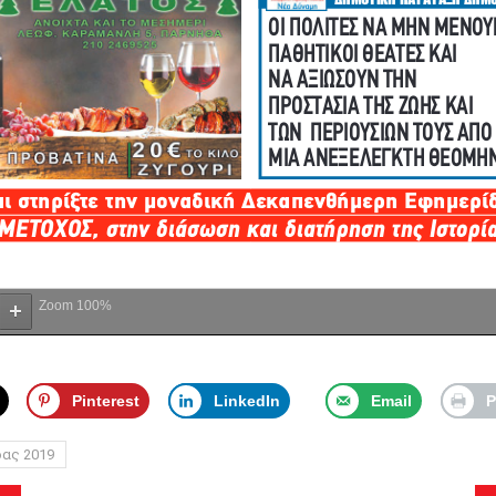
Zoom
100%
Pinterest
LinkedIn
Email
P
δας 2019