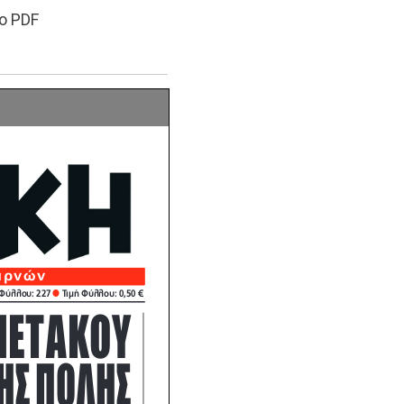
ο PDF