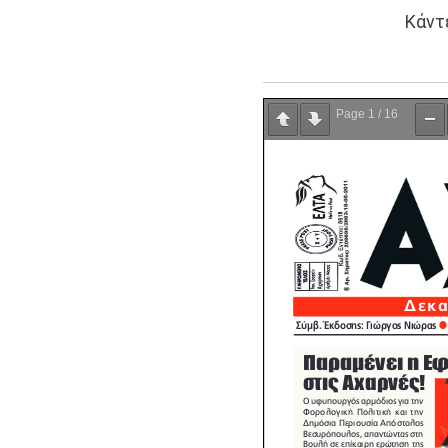
Κάντ
Page
1
/
16