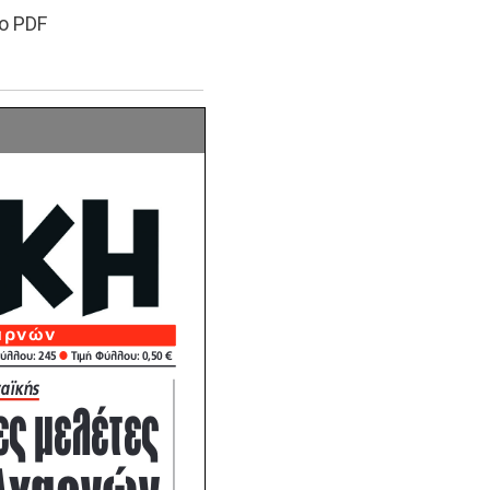
ο PDF