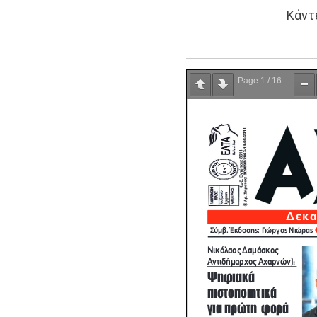
Κάντ
Page
1
/
16