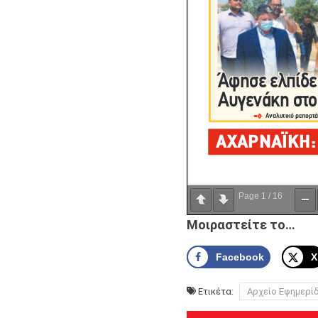
Page
1
/
16
Μοιραστείτε το…
Facebook
X
Ετικέτα:
Αρχείο Εφημερί