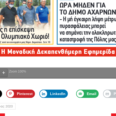
Zoom
100%
Pinterest
LinkedIn
Email
P
δας 2020