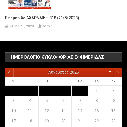
Εφημερίδα ΑΧΑΡΝΑΪΚΗ 318 (21/5/2023)
21 Μαΐου, 2023
admin
ΗΜΕΡΟΛΌΓΙΟ ΚΥΚΛΟΦΟΡΊΑΣ ΕΦΗΜΕΡΊΔΑΣ
<
>
Αύγουστος 2026
▼
ΔΕ
ΤΡ
ΤΕ
ΠΕ
ΠΑ
ΣΑ
ΚΥ
1
2
3
4
5
6
7
8
9
10
11
12
13
14
15
16
17
18
19
20
21
22
23