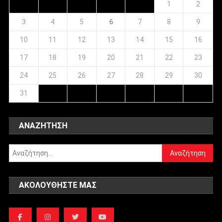
1
2
3
4
5
6
7
8
9
10
11
12
13
14
15
16
17
18
19
20
21
22
23
24
25
26
27
28
29
30
31
ΑΝΑΖΉΤΗΣΗ
Αναζήτηση
για:
ΑΚΟΛΟΥΘΉΣΤΕ ΜΑΣ