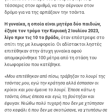
τέσσερις στον αριθμό, να την σέρνουν στον
δρόμο για να της αρπάξουν την τσάντα.
Η γυναίκα, η οποία είναι μητέρα δύο παιδιών,
έζησε τον τρόμο την Κυριακή 2 Ιουλίου 2023,
λίγο πριν τις 10 το βράδυ,
όταν επέστρεφε στο
σπίτι της με λεωφορείο. Οι αδίστακτοι ληστές
επιτέθηκαν στην άτυχη γυναίκα αφού
απομακρύνθηκε 100 μέτρα από τη στάση του
λεωφορείου που κατέβηκε.
«
Μου επιτέθηκαν από πίσω, τράβηξαν το λουρί της
τσάντας μου, εγώ την κράτησα αλλά έσπασαν οι
κρίκοι και μου έμεινε το λουρί. Έπεσε κάτω η
τσάντα, όπως έπεσα και εγώ, τη βούτηξαν και
έφυγαν. Νιώθω πολύ τυχερή που δεν με χτύπησαν
στο κεφάλι ή που δεν με σκοτώσανε, να χτυπήσω σε